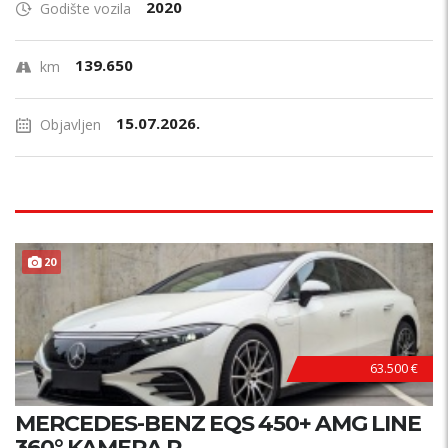
2020
Godište vozila
139.650
km
15.07.2026.
Objavljen
20
63.500 €
MERCEDES-BENZ EQS 450+ AMG LINE
360° KAMERA P