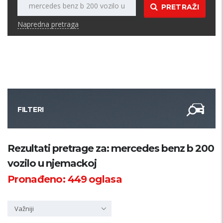
PRETRAŽI
Napredna pretraga
FILTERI
Kategorija
Rezultati pretrage za: mercedes benz b 200
vozilo u njemackoj
Županija
Pronađeno:
449
oglasa
Samo sa slikom
Važniji
PRETRAŽI