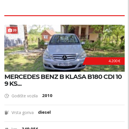
20
4.200 €
MERCEDES BENZ B KLASA B180 CDI 10
9 KS...
2010
Godište vozila
diesel
Vrsta goriva
349.056