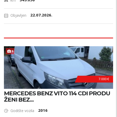
km
22.07.2026.
Objavljen
9
7.000 €
MERCEDES BENZ VITO 114 CDI PRODU
ŽENI BEZ...
2016
Godište vozila