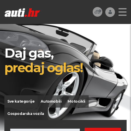
Daj gas,
predaj oglas!
Sve kategorije
Automobili
Motocikli
Gospodarska vozila