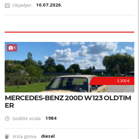
10.07.2026.
Objavljen
1
3.300 €
MERCEDES-BENZ 200D W123 OLDTIM
ER
1984
Godište vozila
diesel
Vrsta goriva