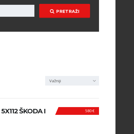
PRETRAŽI
Važniji
 5X112 ŠKODA I
580 €