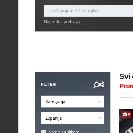
Napredna pretraga
Svi
FILTERI
Pro
Kategorija
9
Županija
Samo sa slikom