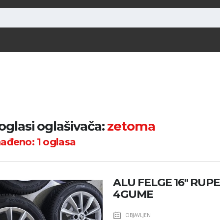
 oglasi oglašivača:
zetoma
nađeno:
1
oglasa
ALU FELGE 16" RUPE
4GUME
OBJAVLJEN