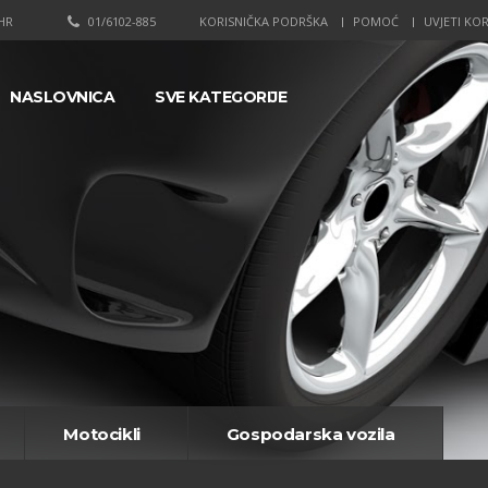
HR
01/6102-885
KORISNIČKA PODRŠKA
POMOĆ
UVJETI KOR
NASLOVNICA
SVE KATEGORIJE
Motocikli
Gospodarska vozila