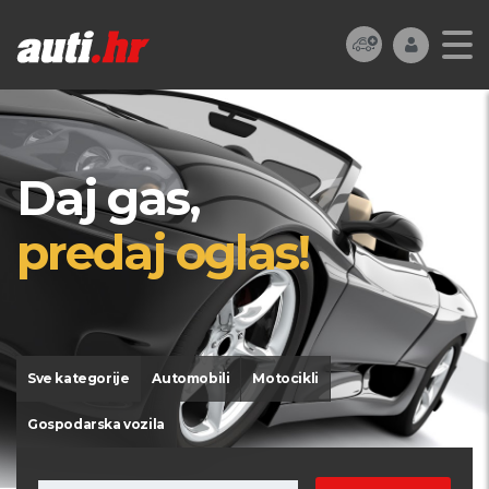
Daj gas,
predaj oglas!
Sve kategorije
Automobili
Motocikli
Gospodarska vozila