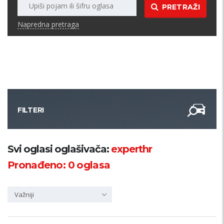
PRETRAŽI
Napredna pretraga
FILTERI
Kategorija
Svi oglasi oglašivača:
experthr
Pronađeno:
0
oglasa
Županija
Važniji
Samo sa slikom
PRETRAŽI