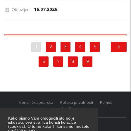
16.07.2026.
Objavljen
1
2
3
4
5
6
7
8
9
Korisnička podrška
Politika privatnosti
Pomoć
Uvjeti korištenja
Kako bismo Vam omogućili što bolje
iskustvo, ova stranica koristi kolačiće
(cookies). O tome kako ih koristimo, možete
Oglasnik grupacija:
posao.hr
|
oglasnik.hr
|
auti.hr
pročitati u našoj