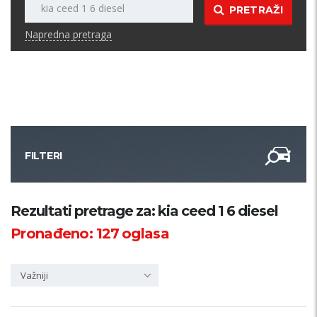
PRETRAŽI
Napredna pretraga
FILTERI
Kategorija
Rezultati pretrage za: kia ceed 1 6 diesel
Pronađeno:
127
oglasa
Županija
Važniji
Samo sa slikom
PRETRAŽI