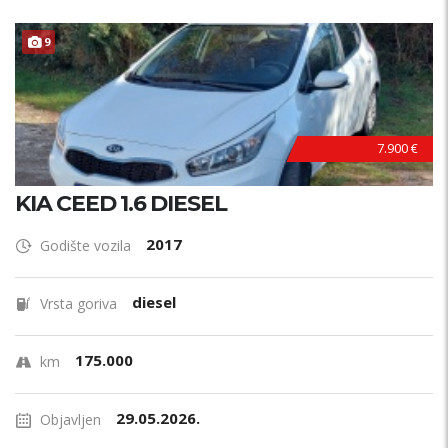
9
7.900 €
KIA CEED 1.6 DIESEL
2017
Godište vozila
diesel
Vrsta goriva
175.000
km
29.05.2026.
Objavljen