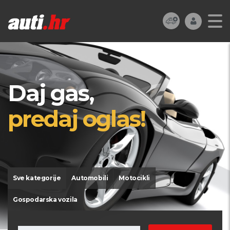
Daj gas,
predaj oglas!
Sve kategorije
Automobili
Motocikli
Gospodarska vozila