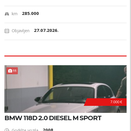
285.000
km
27.07.2026.
Objavljen
11
7.000 €
BMW 118D 2.0 DIESEL M SPORT
2008
Godište vozila