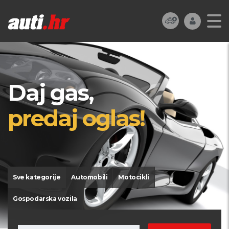
Daj gas,
predaj oglas!
Sve kategorije
Automobili
Motocikli
Gospodarska vozila