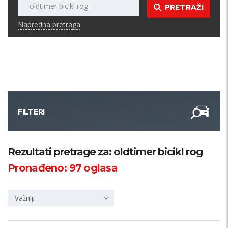
PRETRAŽI
Napredna pretraga
FILTERI
Kategorija
Rezultati pretrage za: oldtimer bicikl rog
Pronađeno:
97
oglasa
Županija
Važniji
Samo sa slikom
PRETRAŽI