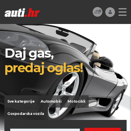
Daj gas,
predaj oglas!
Sve kategorije
Automobili
Motocikli
Gospodarska vozila