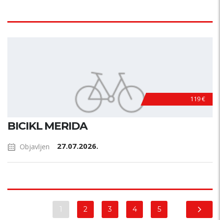
119 €
BICIKL MERIDA
27.07.2026.
Objavljen
1
2
3
4
5