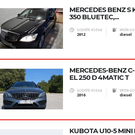
MERCEDES BENZ S 
350 BLUETEC,...
GODIŠTE VOZILA
VRSTA GO
2012
diesel
MERCEDES-BENZ C
EL 250 D 4MATIC T
GODIŠTE VOZILA
VRSTA GO
2016
diesel
KUBOTA U10-5 MINI