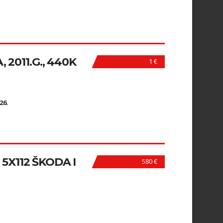
 2011.G., 440K
1 €
N
26.
 5X112 ŠKODA I
580 €