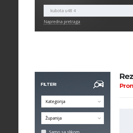
Napredna pretraga
Rez
FILTERI
Pro
Kategorija
Županija
Samo sa slikom