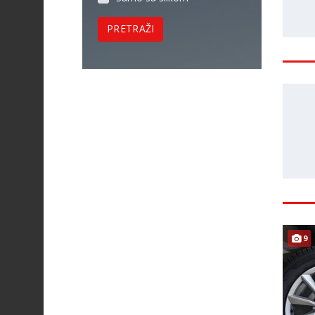
PRETRAŽI
9