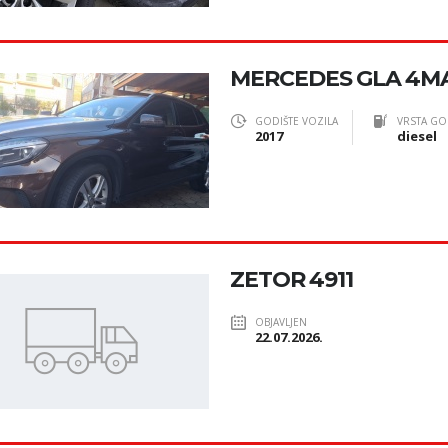
MERCEDES GLA 4M
GODIŠTE VOZILA
VRSTA GO
2017
diesel
ZETOR 4911
OBJAVLJEN
22.07.2026.