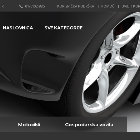
HR
01/6102-885
KORISNIČKA PODRŠKA
POMOĆ
UVJETI KOR
NASLOVNICA
SVE KATEGORIJE
Motocikli
Gospodarska vozila