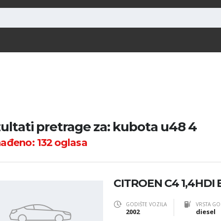
ultati pretrage za: kubota u48 4
nađeno:
132
oglasa
CITROEN C4 1,4HDI
GODIŠTE VOZILA
VRSTA GO
2002
diesel