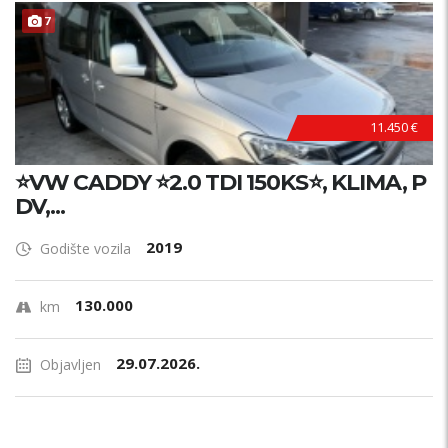
7
11.450 €
⭐VW CADDY ⭐2.0 TDI 150KS⭐, KLIMA, P
DV,...
2019
Godište vozila
130.000
km
29.07.2026.
Objavljen