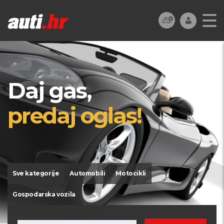
Daj gas,
predaj oglas!
Sve kategorije
Automobili
Motocikli
Gospodarska vozila