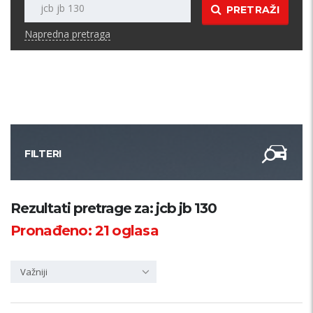
PRETRAŽI
Napredna pretraga
FILTERI
Kategorija
Rezultati pretrage za: jcb jb 130
Pronađeno:
21
oglasa
Županija
Važniji
Samo sa slikom
PRETRAŽI