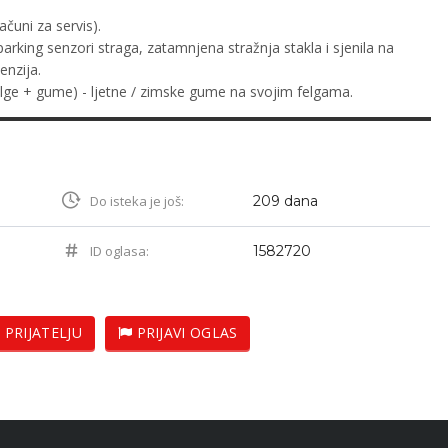
ačuni za servis).
king senzori straga, zatamnjena stražnja stakla i sjenila na
enzija.
elge + gume) - ljetne / zimske gume na svojim felgama.
Do isteka je još:
209 dana
ID oglasa:
1582720
 PRIJATELJU
PRIJAVI OGLAS