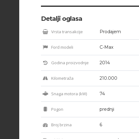
Detalji oglasa
Vrsta transakcije
Prodajem
Ford modeli
C-Max
Godina proizvodnje
2014
Kilometraža
210.000
Snaga motora (kW)
74
Pogon
prednji
Broj brzina
6