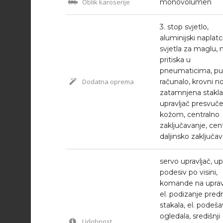
Oblik karoserije
monovolumen
3. stop svjetlo,
aluminijski naplatci
svjetla za maglu, 
pritiska u
pneumaticima, p
Dodatna oprema
računalo, krovni no
zatamnjena stakla
upravljač presvuč
kožom, centralno
zaključavanje, cen
daljinsko zaključa
servo upravljač, up
podesiv po visini,
komande na upravl
el. podizanje predn
stakala, el. podeš
ogledala, središnji
Udobnost