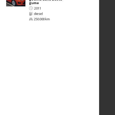
guma
2011
diesel
250.000 km