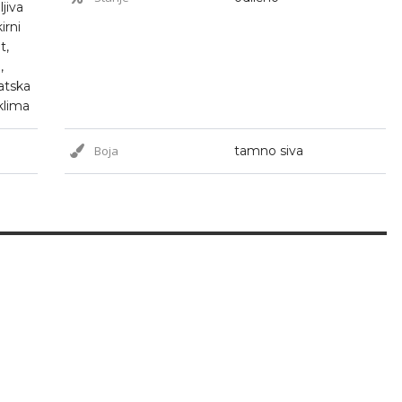
ljiva
irni
t,
,
atska
klima
Boja
tamno siva