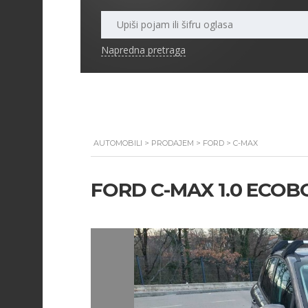
Napredna pretraga
AUTOMOBILI
>
PRODAJEM
>
FORD
>
C-MAX
FORD C-MAX 1.0 ECO