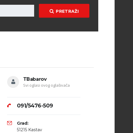
PRETRAŽI
TBabarov
Svi oglasi ovog oglašivača
091/5476-509
Grad:
51215 Kastav