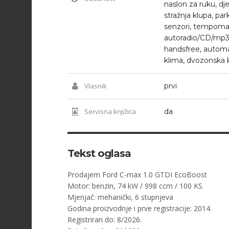
naslon za ruku, dje
stražnja klupa, park
senzori, tempoma
autoradio/CD/mp3
handsfree, autom
klima, dvozonska 
Vlasnik
prvi
Servisna knjižica
da
Tekst oglasa
Prodajem Ford C-max 1.0 GTDI EcoBoost
Motor: benzin, 74 kW / 998 ccm / 100 KS
Mjenjač: mehanički, 6 stupnjeva
Godina proizvodnje i prve registracije: 2014.
Registriran do: 8/2026.