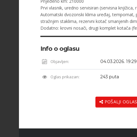
Prijeđeno km: 210000
Prvi vlasnik, uredno servisiran (servisna knjižica, r
Automatski dvozonski klima uređaj, tempomat, par
stražnjim staklima, rezervni kotač smanjenih dim
Dodatno: krovni nosači, drugi komplet kotača (f
Info o oglasu
Objavljen:
04.03.2026. 19:29
Oglas prikazan:
243 puta
POŠALJI OGLAS