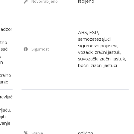
Novo/rabljeno
rabljeno
,
nadzor
ABS, ESP,
samozatezajući
utno
sigurnosni pojasevi,
sači,
Sigurnost
vozački zračni jastuk,
,
suvozački zračni jastuk,
en
bočni zračni jastuci
tralno
vanje
ravljač
jaču,
jih
avanje
Stanje
odlično