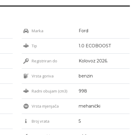
Marka
Ford
Tip
1.0 ECOBOOST
Registriran do
Kolovoz 2026.
Vrsta goriva
benzin
Radni obujam (cm3)
998
Vrsta mjenjača
mehanički
Broj vrata
5