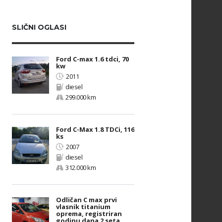
SLIČNI OGLASI
Ford C-max 1.6 tdci, 70
kw
2011
diesel
299.000 km
Ford C-Max 1.8 TDCi, 116
ks
2007
diesel
312.000 km
Odličan C max prvi
vlasnik titanium
oprema, registriran
godinu dana 2 seta