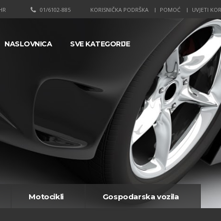
HR
01/6102-885
KORISNIČKA PODRŠKA
POMOĆ
UVJETI KOR
NASLOVNICA
SVE KATEGORIJE
Motocikli
Gospodarska vozila