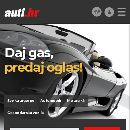
Daj gas,
predaj oglas!
Sve kategorije
Automobili
Motocikli
Gospodarska vozila