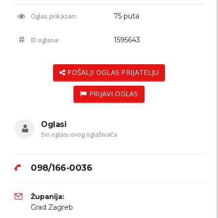
Oglas prikazan:
75 puta
ID oglasa:
1595643
POŠALJI OGLAS PRIJATELJU
PRIJAVI OGLAS
Oglasi
Svi oglasi ovog oglašivača
098/166-0036
Županija:
Grad Zagreb