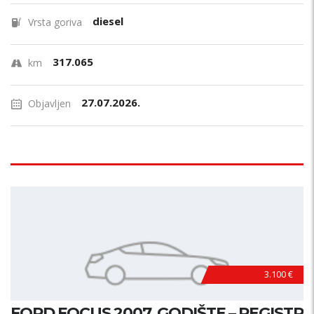
diesel
Vrsta goriva
317.065
km
27.07.2026.
Objavljen
3.100 €
FORD FOCUS 2007. GODIŠTE – REGISTR