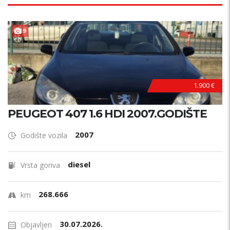
9
1.900 €
PEUGEOT 407 1.6 HDI 2007.GODIŠTE
2007
Godište vozila
diesel
Vrsta goriva
268.666
km
30.07.2026.
Objavljen