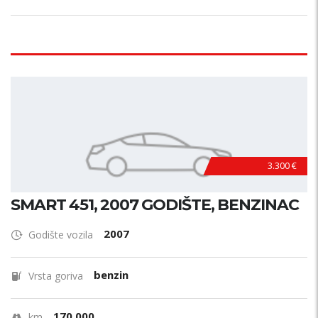
3.300 €
SMART 451, 2007 GODIŠTE, BENZINAC
2007
Godište vozila
benzin
Vrsta goriva
170.000
km