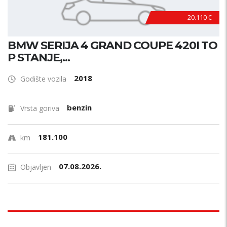
20.110 €
BMW SERIJA 4 GRAND COUPE 420I TO
P STANJE,...
2018
Godište vozila
benzin
Vrsta goriva
181.100
km
07.08.2026.
Objavljen