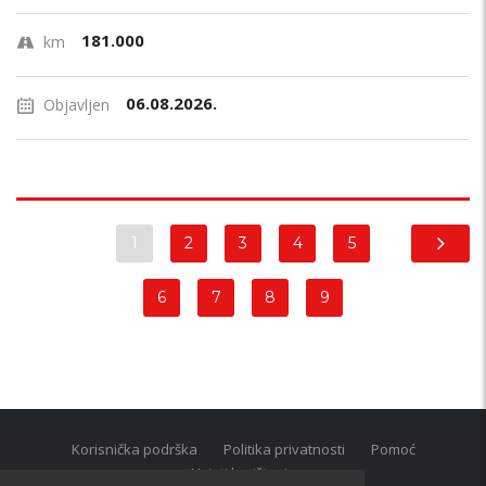
181.000
km
06.08.2026.
Objavljen
1
2
3
4
5
6
7
8
9
Korisnička podrška
Politika privatnosti
Pomoć
Uvjeti korištenja