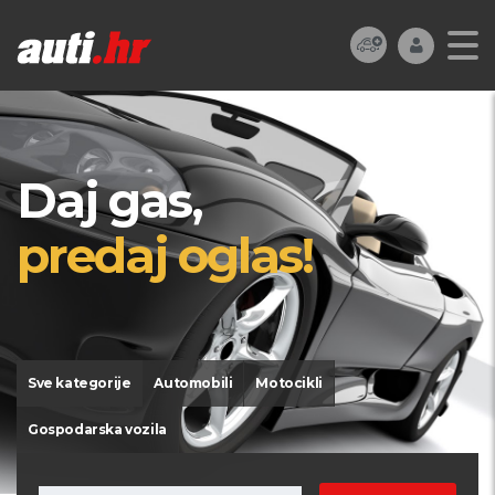
Daj gas,
predaj oglas!
Sve kategorije
Automobili
Motocikli
Gospodarska vozila