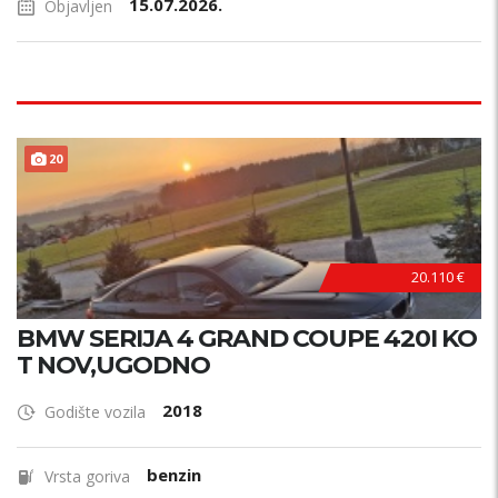
15.07.2026.
Objavljen
20
20.110 €
BMW SERIJA 4 GRAND COUPE 420I KO
T NOV,UGODNO
2018
Godište vozila
benzin
Vrsta goriva