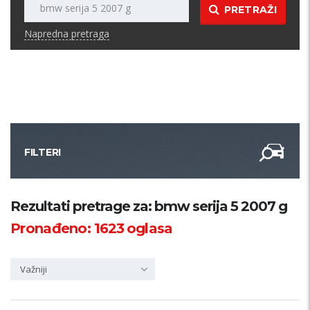
PRETRAŽI
Napredna pretraga
FILTERI
Kategorija
Rezultati pretrage za: bmw serija 5 2007 g
Pronađeno:
1623
oglasa
Županija
Važniji
Samo sa slikom
PRETRAŽI