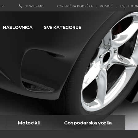
HR
01/6102-885
KORISNIČKA PODRŠKA
POMOĆ
UVJETI KOR
NASLOVNICA
SVE KATEGORIJE
Motocikli
Gospodarska vozila