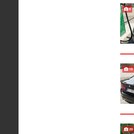
8
10
20