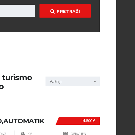
PRETRAŽI
n turismo
Važniji
o
0D,AUTOMATIK
14.800 €
RIVA
KM
OBJAVLJEN