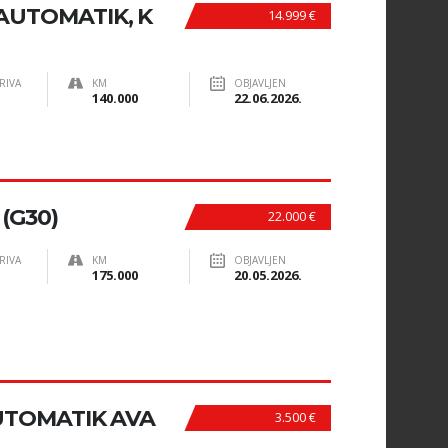
 AUTOMATIK, K
14.999 €
RIVA
KM
OBJAVLJEN
140.000
22.06.2026.
(G30)
22.000 €
RIVA
KM
OBJAVLJEN
175.000
20.05.2026.
UTOMATIK AVA
3.500 €