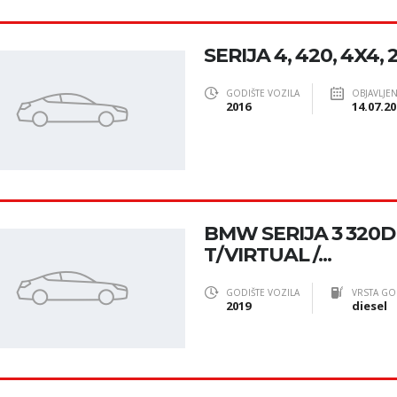
SERIJA 4, 420, 4X4, 
GODIŠTE VOZILA
OBJAVLJE
2016
14.07.20
BMW SERIJA 3 320D
T/VIRTUAL /...
GODIŠTE VOZILA
VRSTA GO
2019
diesel