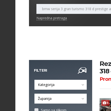
Napredna pretraga
Rez
318
FILTERI
Pro
Kategorija
Županija
5
Samo sa slikom