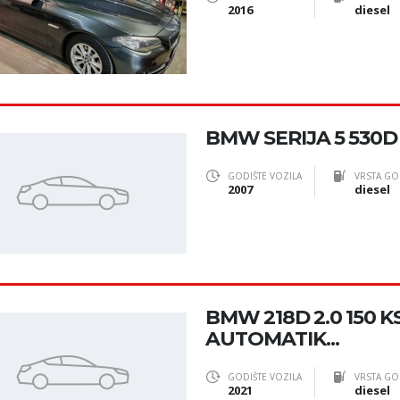
2016
diesel
BMW SERIJA 5 530
GODIŠTE VOZILA
VRSTA GO
2007
diesel
BMW 218D 2.0 150 
AUTOMATIK...
GODIŠTE VOZILA
VRSTA GO
2021
diesel