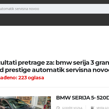
ultati pretrage za: bmw serija 3 gra
 d prestige automatik servisna novo
nađeno:
223
oglasa
BMW SERIJA 5- 52
GODIŠTE VOZILA
VRSTA GO