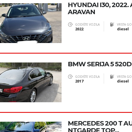
HYUNDAI I30, 2022.
ARAVAN
GODIŠTE VOZILA
VRSTA GO
2022
diesel
BMW SERIJA 5 520D 
GODIŠTE VOZILA
VRSTA GO
2017
diesel
MERCEDES 200 T A
NTGARDE TOP...