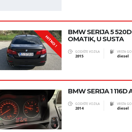
BMW SERIJA 5 520D 
HITNO !
OMATIK, U SUSTA
GODIŠTE VOZILA
VRSTA GO
2015
diesel
BMW SERIJA 1 116D
GODIŠTE VOZILA
VRSTA GO
2014
diesel