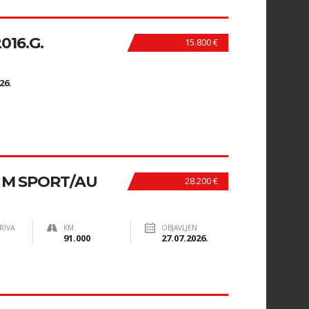
2016.G.
15.800 €
N
26.
 M SPORT/AU
28.200 €
RIVA
KM
OBJAVLJEN
91.000
27.07.2026.