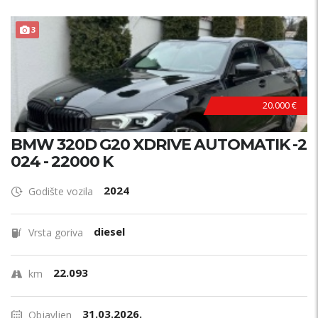
TOP STANJE !
3
20.000 €
BMW 320D G20 XDRIVE AUTOMATIK -2
024 - 22000 K
2024
Godište vozila
diesel
Vrsta goriva
22.093
km
31.03.2026.
Objavljen