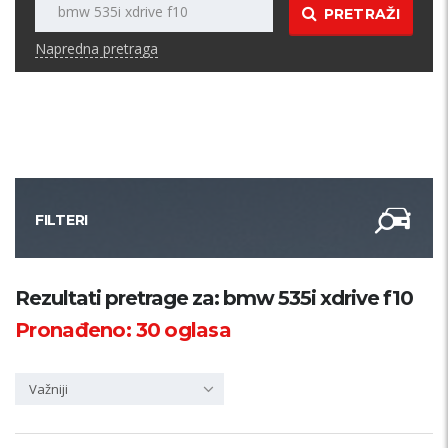
PRETRAŽI
Napredna pretraga
FILTERI
Kategorija
Rezultati pretrage za: bmw 535i xdrive f10
Pronađeno:
30
oglasa
Županija
Važniji
Samo sa slikom
PRETRAŽI