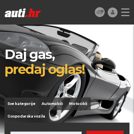
Daj gas,
predaj oglas!
Sve kategorije
Automobili
Motocikli
Gospodarska vozila