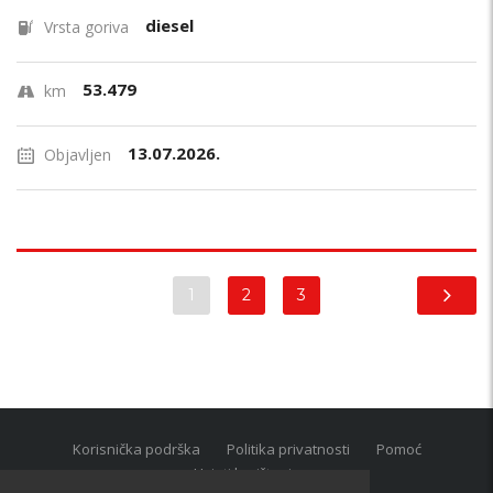
diesel
Vrsta goriva
53.479
km
13.07.2026.
Objavljen
1
2
3
Korisnička podrška
Politika privatnosti
Pomoć
Uvjeti korištenja