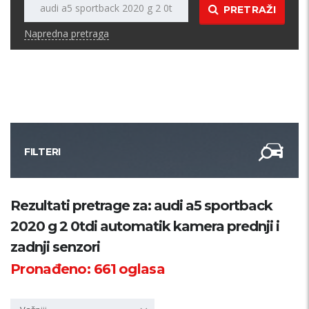
PRETRAŽI
Napredna pretraga
FILTERI
Kategorija
Rezultati pretrage za: audi a5 sportback
2020 g 2 0tdi automatik kamera prednji i
Županija
zadnji senzori
Pronađeno:
661
oglasa
Samo sa slikom
PRETRAŽI