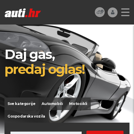
Daj gas,
predaj oglas!
Sve kategorije
Automobili
Motocikli
Gospodarska vozila