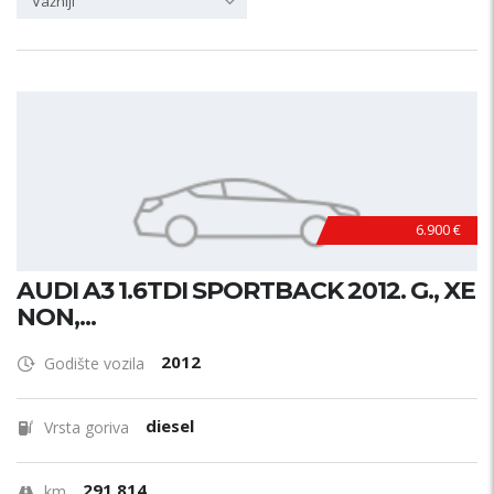
Važniji
6.900 €
AUDI A3 1.6TDI SPORTBACK 2012. G., XE
NON,...
2012
Godište vozila
diesel
Vrsta goriva
291.814
km