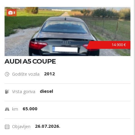
8
14.900 €
AUDI A5 COUPE
2012
Godište vozila
diesel
Vrsta goriva
65.000
km
26.07.2026.
Objavljen