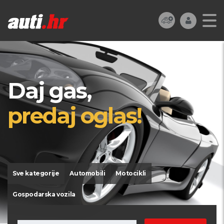
Daj gas,
predaj oglas!
Sve kategorije
Automobili
Motocikli
Gospodarska vozila