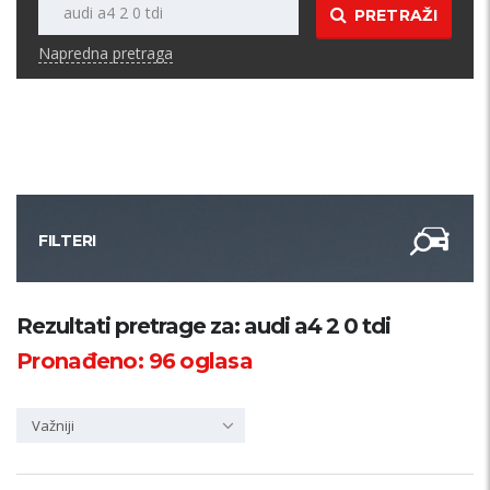
PRETRAŽI
Napredna pretraga
FILTERI
Kategorija
Rezultati pretrage za: audi a4 2 0 tdi
Pronađeno:
96
oglasa
Županija
Važniji
Samo sa slikom
PRETRAŽI