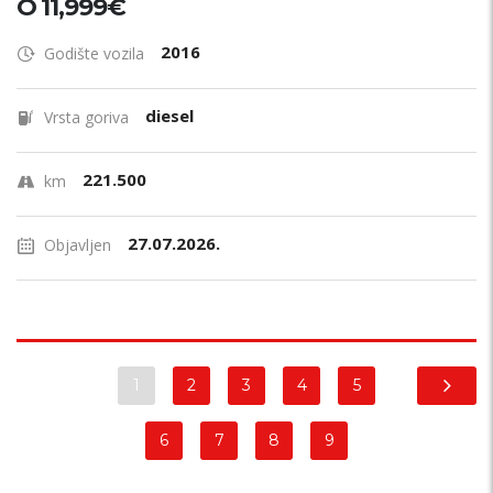
O 11,999€
2016
Godište vozila
diesel
Vrsta goriva
221.500
km
27.07.2026.
Objavljen
1
2
3
4
5
6
7
8
9