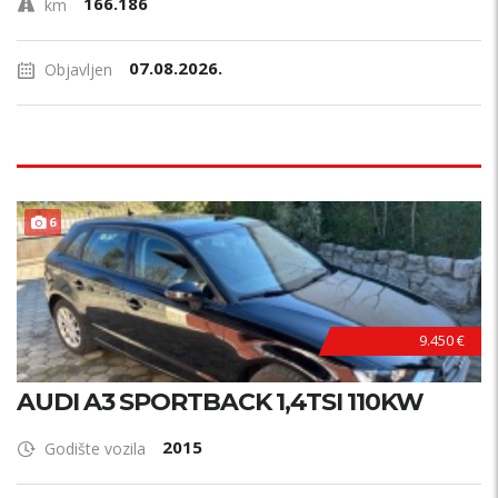
166.186
km
07.08.2026.
Objavljen
F
U
L
L
O
P
R
E
6
M
A
9.450 €
AUDI A3 SPORTBACK 1,4TSI 110KW
2015
Godište vozila