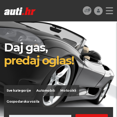
Daj gas,
predaj oglas!
Sve kategorije
Automobili
Motocikli
Gospodarska vozila