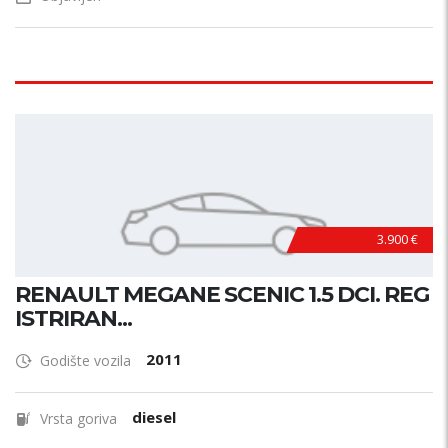
Pogon?
Vrsta mjenjača?
Broj brzina?
3.900 €
Broj vrata?
RENAULT MEGANE SCENIC 1.5 DCI. REG
Oblik karoserije?
ISTRIRAN...
Novo/rabljeno
2011
Godište vozila
novo
rabljeno
diesel
Vrsta goriva