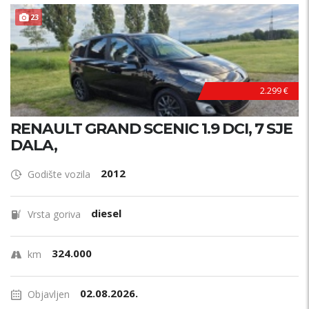
23
2.299 €
RENAULT GRAND SCENIC 1.9 DCI, 7 SJE
DALA,
2012
Godište vozila
diesel
Vrsta goriva
324.000
km
02.08.2026.
Objavljen