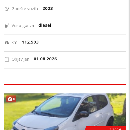
2023
Godište vozila
diesel
Vrsta goriva
112.593
km
01.08.2026.
Objavljen
8
3.300 €