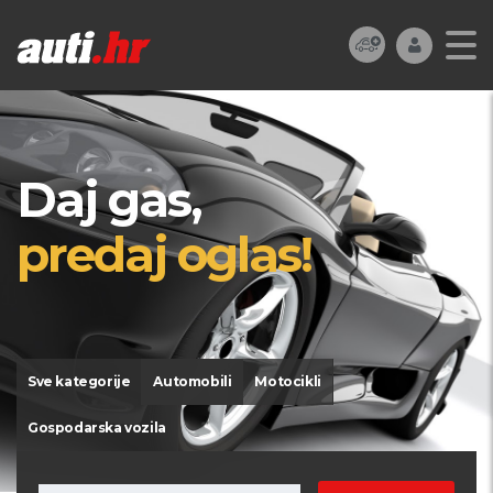
Daj gas,
predaj oglas!
Sve kategorije
Automobili
Motocikli
Gospodarska vozila