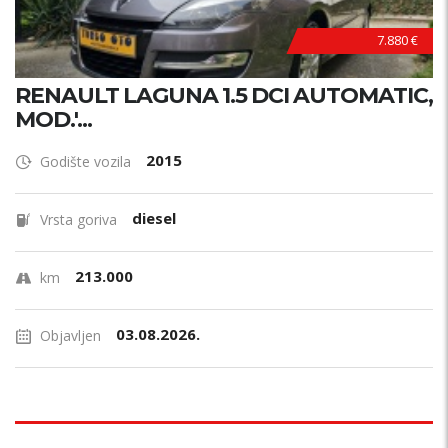
7.880 €
RENAULT LAGUNA 1.5 DCI AUTOMATIC,
MOD.'...
2015
Godište vozila
diesel
Vrsta goriva
213.000
km
03.08.2026.
Objavljen