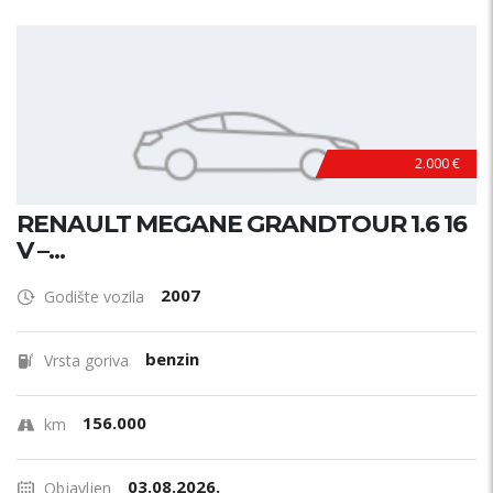
Model?
Godina proizvodnje
Od
Do
Cijena
2.000 €
€
RENAULT MEGANE GRANDTOUR 1.6 16
Kilometraža
V –...
2007
Godište vozila
Vrsta goriva?
benzin
Vrsta goriva
Snaga motora (kW)
156.000
km
03.08.2026.
Objavljen
Radni obujam (cm3)