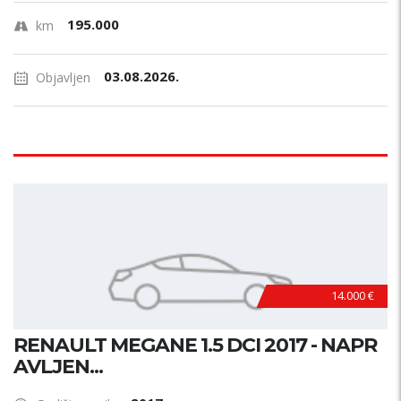
Stanje?
195.000
km
Vlasnik?
03.08.2026.
Objavljen
Boja?
Servisna knjižica
Garažiran
Odltimer
PRETRAŽI
14.000 €
RENAULT MEGANE 1.5 DCI 2017 - NAPR
AVLJEN...