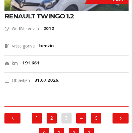
RENAULT TWINGO 1.2
2012
Godište vozila
benzin
Vrsta goriva
191.661
km
31.07.2026.
Objavljen
1
2
3
4
5