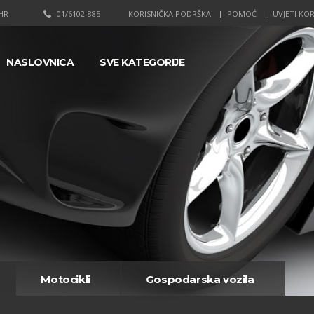
HR
01/6102-885
KORISNIČKA PODRŠKA
POMOĆ
UVJETI KOR
NASLOVNICA
SVE KATEGORIJE
Motocikli
Gospodarska vozila