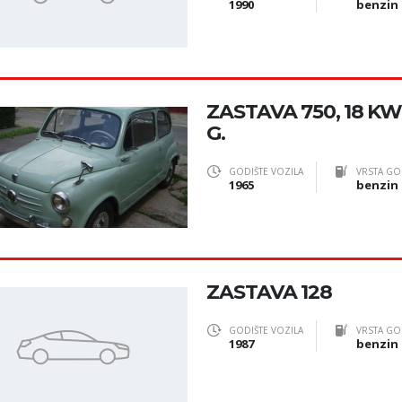
1990
benzin
ZASTAVA 750, 18 KW,
G.
GODIŠTE VOZILA
VRSTA GO
1965
benzin
ZASTAVA 128
GODIŠTE VOZILA
VRSTA GO
1987
benzin