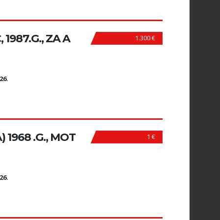
1987.G., ZA A
1.300 €
N
26.
 1968 .G., MOT
1 €
N
26.