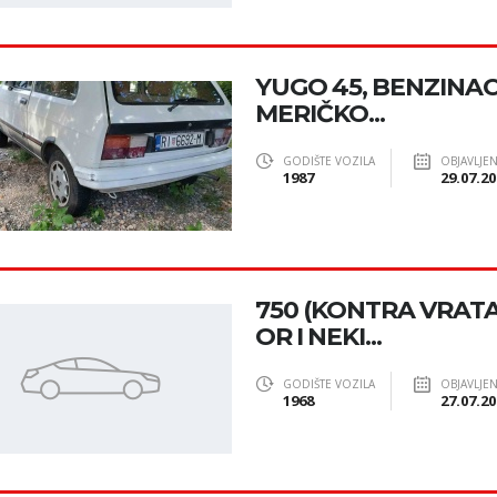
YUGO 45, BENZINAC, 
MERIČKO...
GODIŠTE VOZILA
OBJAVLJE
1987
29.07.20
750 (KONTRA VRATA)
OR I NEKI...
GODIŠTE VOZILA
OBJAVLJE
1968
27.07.20