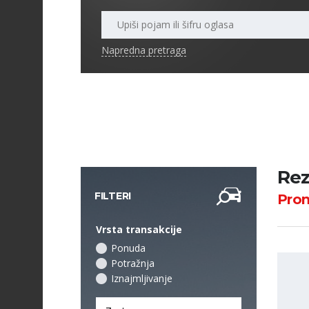
Napredna pretraga
Rez
FILTERI
Pro
Vrsta transakcije
Ponuda
Potražnja
Iznajmljivanje