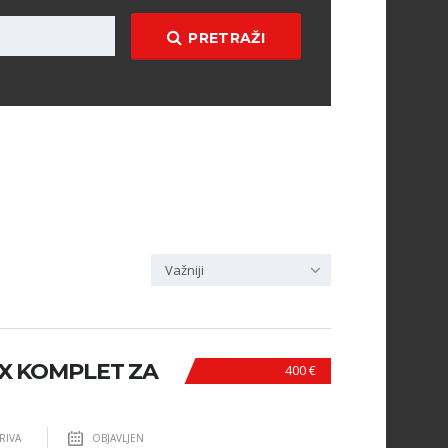
PRETRAŽI
Važniji
GX KOMPLET ZA
400 €
RIVA
OBJAVLJEN