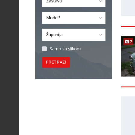
Zastava
Model?
Županija
7
Samo sa slikom
PRETRAŽI