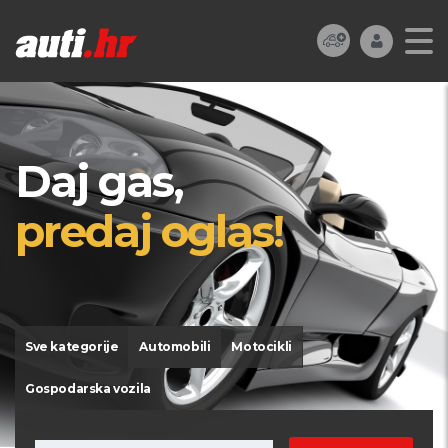
Daj gas,
predaj oglas!
Sve kategorije
Automobili
Motocikli
Gospodarska vozila