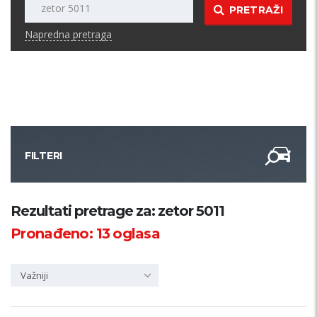
PRETRAŽI
Napredna pretraga
FILTERI
Kategorija
Rezultati pretrage za: zetor 5011
Pronađeno:
13
oglasa
Županija
Važniji
Samo sa slikom
PRETRAŽI