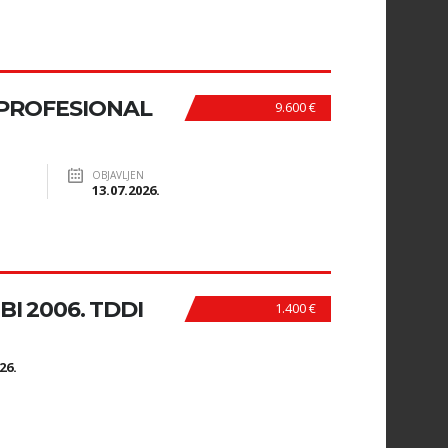
 PROFESIONAL
9.600 €
OBJAVLJEN
13.07.2026.
I 2006. TDDI
1.400 €
N
26.