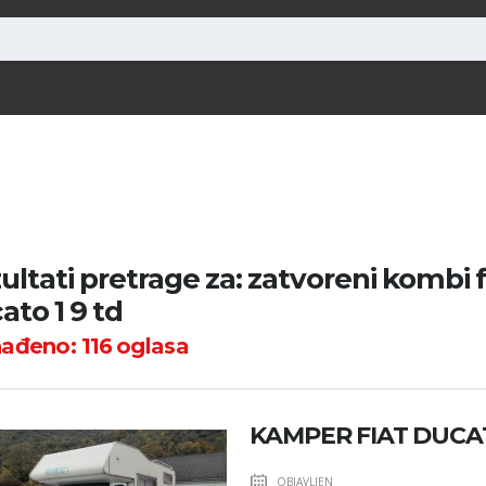
ultati pretrage za: zatvoreni kombi f
ato 1 9 td
nađeno:
116
oglasa
KAMPER FIAT DUC
OBJAVLJEN