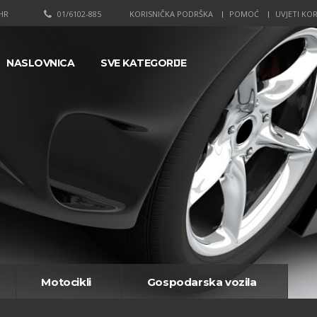
HR
01/6102-885
KORISNIČKA PODRŠKA
POMOĆ
UVJETI KOR
NASLOVNICA
SVE KATEGORIJE
Motocikli
Gospodarska vozila