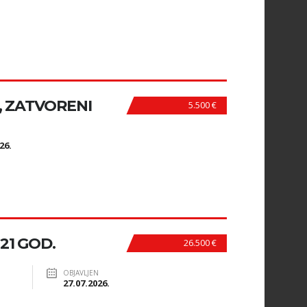
., ZATVORENI
5.500 €
N
26.
021 GOD.
26.500 €
OBJAVLJEN
27.07.2026.