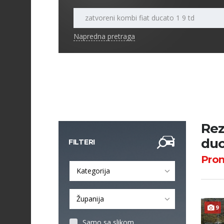
Napredna pretraga
Rez
duc
FILTERI
Pro
Kategorija
Županija
9
Samo sa slikom