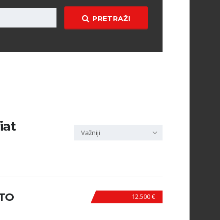
PRETRAŽI
iat
Važniji
ATO
12.500 €