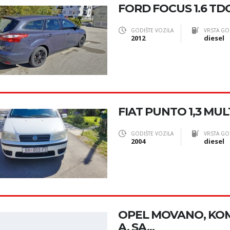
FORD FOCUS 1.6 TD
GODIŠTE VOZILA
VRSTA GO
2012
diesel
FIAT PUNTO 1,3 MUL
GODIŠTE VOZILA
VRSTA GO
2004
diesel
OPEL MOVANO, KOMB
A, SA...