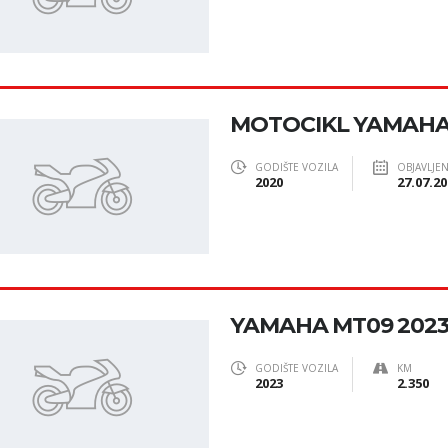
MOTOCIKL YAMAHA Y
GODIŠTE VOZILA
OBJAVLJE
2020
27.07.20
YAMAHA MT09 202
GODIŠTE VOZILA
KM
2023
2.350