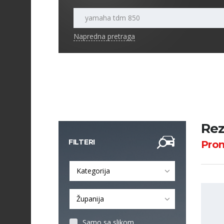
Napredna pretraga
Rez
FILTERI
Pro
Kategorija
Županija
Samo sa slikom