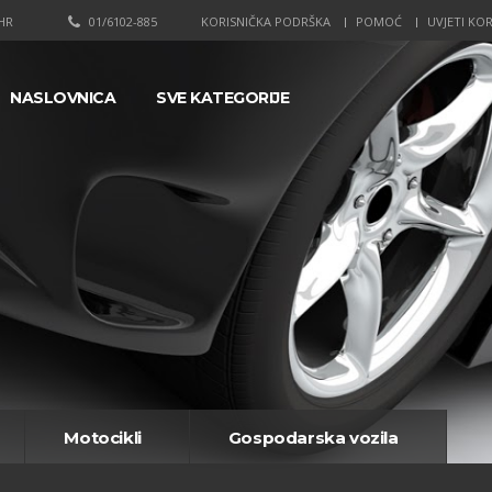
HR
01/6102-885
KORISNIČKA PODRŠKA
POMOĆ
UVJETI KOR
NASLOVNICA
SVE KATEGORIJE
Motocikli
Gospodarska vozila