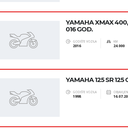
YAMAHA XMAX 400,
016 GOD.
GODIŠTE VOZILA
KM
2016
24.000
YAMAHA 125 SR 125 C
GODIŠTE VOZILA
OBJAVLJE
1998
16.07.20