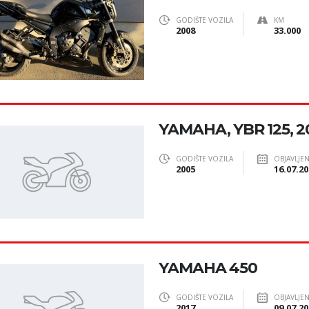
GODIŠTE VOZILA
KM
2008
33.000
YAMAHA, YBR 125, 2
GODIŠTE VOZILA
OBJAVLJE
2005
16.07.20
YAMAHA 450
GODIŠTE VOZILA
OBJAVLJE
2017
09.07.20