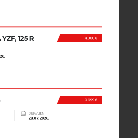
ZF, 125 R
4.300 €
N
26.
3
9.999 €
OBJAVLJEN
28.07.2026.