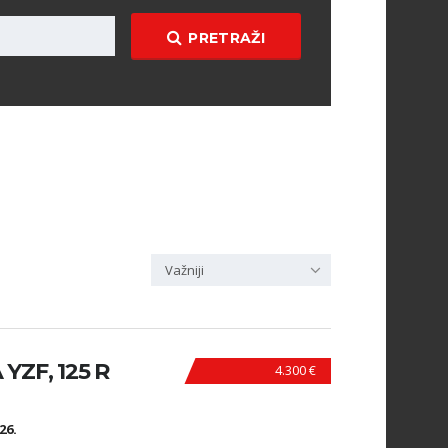
PRETRAŽI
Važniji
ZF, 125 R
4.300 €
N
26.