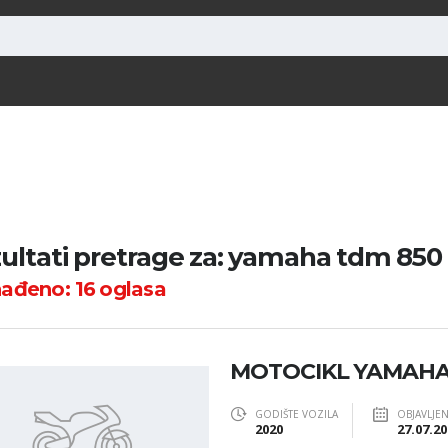
ultati pretrage za: yamaha tdm 850
nađeno:
16
oglasa
MOTOCIKL YAMAHA Y
GODIŠTE VOZILA
OBJAVLJE
2020
27.07.20