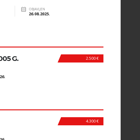
OBJAVLJEN
26.08.2025.
005 G.
2.500 €
N
26.
4.300 €
N
26.