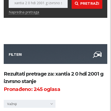
PRETRAŽI
Napredna pretraga
FILTERI
Kategorija
Rezultati pretrage za: xantia 2 0 hdi 2001 g
izvrsno stanje
Županija
Pronađeno:
245
oglasa
Samo sa slikom
Važniji
PRETRAŽI