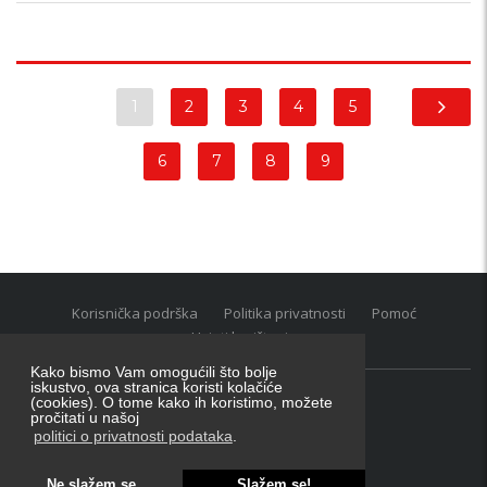
1
2
3
4
5
6
7
8
9
Korisnička podrška
Politika privatnosti
Pomoć
Uvjeti korištenja
Kako bismo Vam omogućili što bolje
iskustvo, ova stranica koristi kolačiće
(cookies). O tome kako ih koristimo, možete
Oglasnik grupacija:
posao.hr
|
oglasnik.hr
|
auti.hr
pročitati u našoj
Tečaj za konverziju u EUR valutu: 1 euro = 7.53450 kn
politici o privatnosti podataka
.
Ne slažem se
Slažem se!