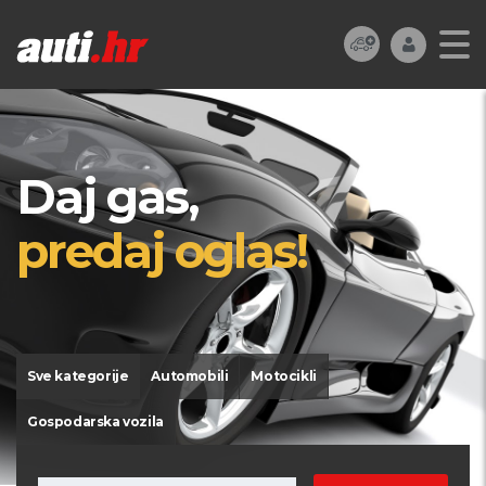
Daj gas,
predaj oglas!
Sve kategorije
Automobili
Motocikli
Gospodarska vozila