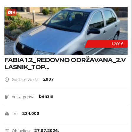
6
1.200 €
FABIA 1.2_REDOVNO ODRŽAVANA_2.V
LASNIK_TOP...
2007
Godište vozila
benzin
Vrsta goriva
224.000
km
27.07.2026.
Objavljen