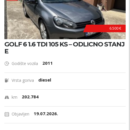
TOP STANJE !
6.500 €
GOLF 6 1.6 TDI 105 KS – ODLICNO STANJ
E
2011
Godište vozila
diesel
Vrsta goriva
202.784
km
19.07.2026.
Objavljen