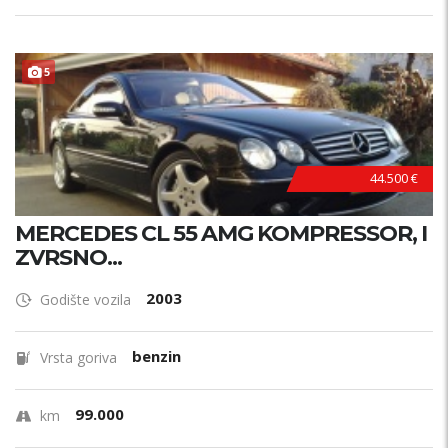
5
44.500 €
MERCEDES CL 55 AMG KOMPRESSOR, I
ZVRSNO...
2003
Godište vozila
benzin
Vrsta goriva
99.000
km