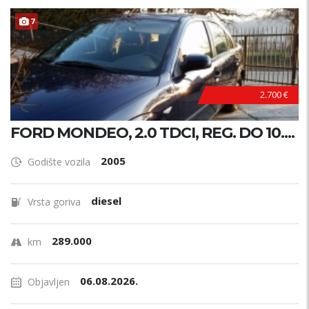
7
2.700 €
FORD MONDEO, 2.0 TDCI, REG. DO 10....
2005
Godište vozila
diesel
Vrsta goriva
289.000
km
06.08.2026.
Objavljen