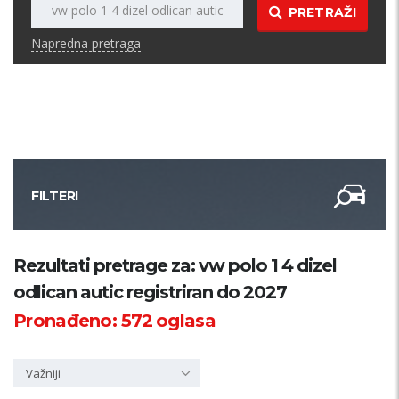
PRETRAŽI
Napredna pretraga
FILTERI
Kategorija
Rezultati pretrage za: vw polo 1 4 dizel
odlican autic registriran do 2027
Županija
Pronađeno:
572
oglasa
Samo sa slikom
Važniji
PRETRAŽI