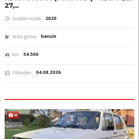
27,...
2020
Godište vozila
benzin
Vrsta goriva
54.500
km
04.08.2026.
Objavljen
ODRŽAVAN !
42