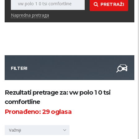
PRETRAŽI
Napredna pretraga
FILTERI
Kategorija
Rezultati pretrage za: vw polo 1 0 tsi
comfortline
Županija
Pronađeno:
29
oglasa
Samo sa slikom
Važniji
PRETRAŽI