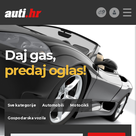
Daj gas,
predaj oglas!
Sve kategorije
Automobili
Motocikli
Gospodarska vozila