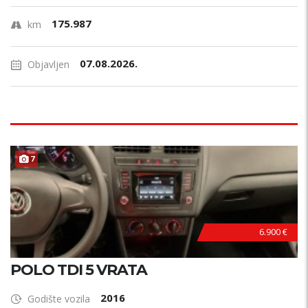
175.987
km
07.08.2026.
Objavljen
7
6.900 €
POLO TDI 5 VRATA
2016
Godište vozila