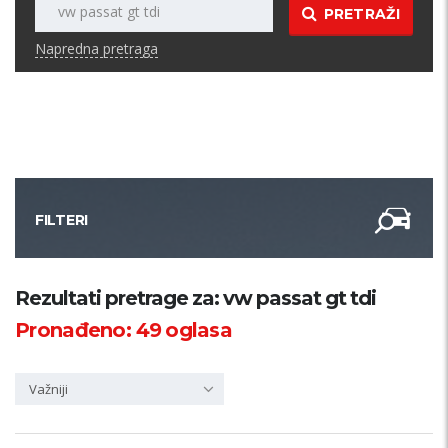
PRETRAŽI
Napredna pretraga
FILTERI
Kategorija
Rezultati pretrage za: vw passat gt tdi
Pronađeno:
49
oglasa
Županija
Važniji
Samo sa slikom
PRETRAŽI