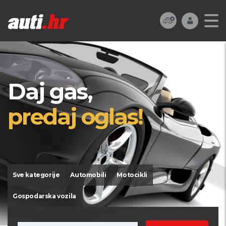
Daj gas,
predaj oglas!
Sve kategorije
Automobili
Motocikli
Gospodarska vozila