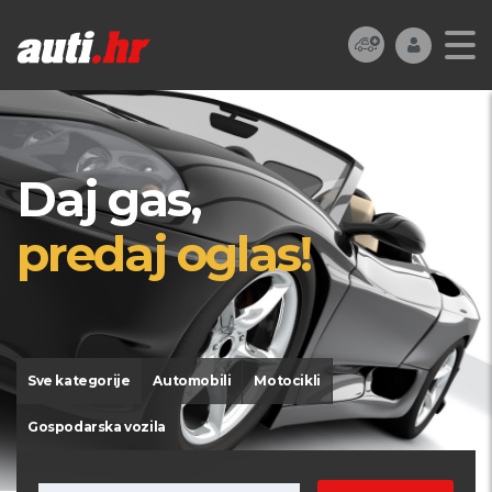
Daj gas,
predaj oglas!
Sve kategorije
Automobili
Motocikli
Gospodarska vozila