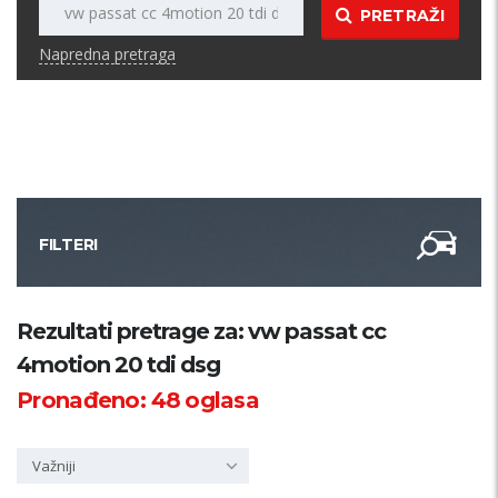
PRETRAŽI
Napredna pretraga
FILTERI
Kategorija
Rezultati pretrage za: vw passat cc
4motion 20 tdi dsg
Županija
Pronađeno:
48
oglasa
Samo sa slikom
Važniji
PRETRAŽI