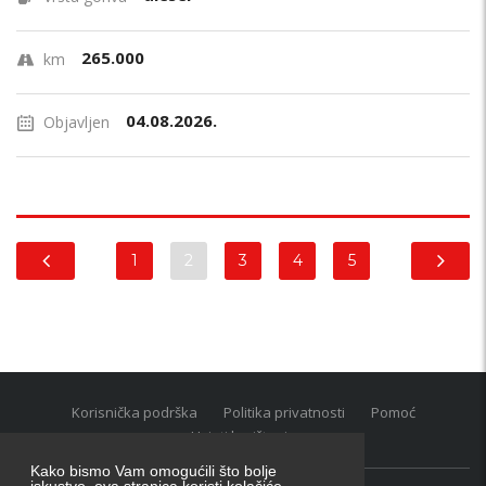
265.000
km
04.08.2026.
Objavljen
1
2
3
4
5
Korisnička podrška
Politika privatnosti
Pomoć
Uvjeti korištenja
Kako bismo Vam omogućili što bolje