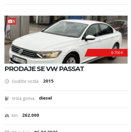
5
8.700 €
PRODAJE SE VW PASSAT
2015
Godište vozila
diesel
Vrsta goriva
262.000
km