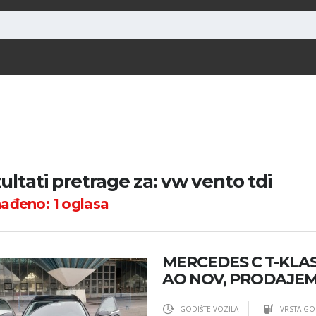
ultati pretrage za: vw vento tdi
nađeno:
1
oglasa
MERCEDES C T-KLAS
AO NOV, PRODAJE
GODIŠTE VOZILA
VRSTA GO