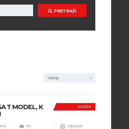
PRETRAŽI
Važniji
A T MODEL, K
16.600 €
M
RIVA
KM
OBJAVLJEN