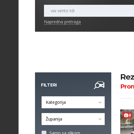
Napredna pretraga
Rez
FILTERI
Pro
Kategorija
8
Županija
Samo sa slikom