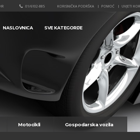
HR
01/6102-885
KORISNIČKA PODRŠKA
POMOĆ
UVJETI KOR
NASLOVNICA
SVE KATEGORIJE
Motocikli
Gospodarska vozila