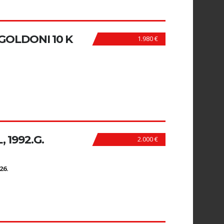
OLDONI 10 K
1.980 €
, 1992.G.
2.000 €
N
26.