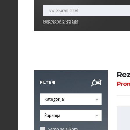
Napredna pretraga
Rez
FILTERI
Pro
Kategorija
Županija
Samo sa slikom