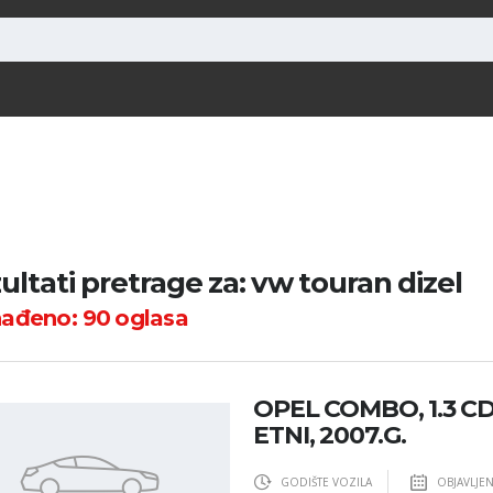
ultati pretrage za: vw touran dizel
nađeno:
90
oglasa
OPEL COMBO, 1.3 CDT
ETNI, 2007.G.
GODIŠTE VOZILA
OBJAVLJE