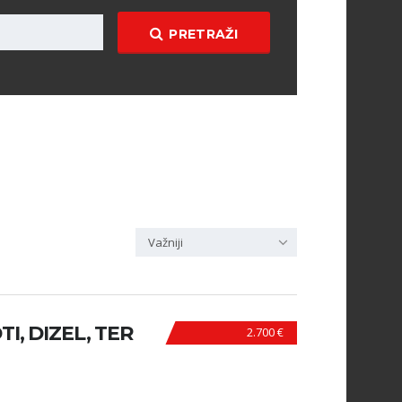
PRETRAŽI
Važniji
I, DIZEL, TER
2.700 €
N