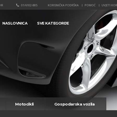
HR
01/6102-885
KORISNIČKA PODRŠKA
POMOĆ
UVJETI KOR
NASLOVNICA
SVE KATEGORIJE
Motocikli
Gospodarska vozila