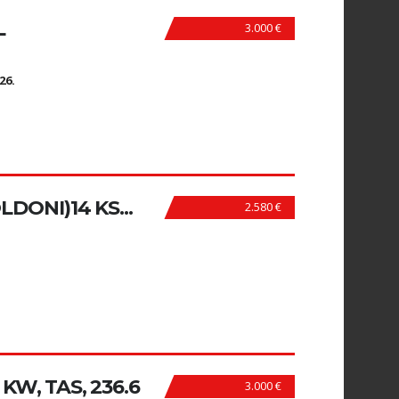
L
3.000 €
N
26.
DONI)14 KS...
2.580 €
0 KW, TAS, 236.6
3.000 €