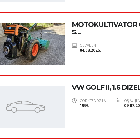
MOTOKULTIVATOR G
S...
OBJAVLJEN
04.08.2026.
VW GOLF II, 1.6 DIZEL
GODIŠTE VOZILA
OBJAVLJE
1992
09.07.20