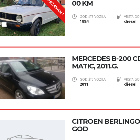
ODRŽAVAN !
00 KM
GODIŠTE VOZILA
VRSTA GO
1984
diesel
MERCEDES B-200 CD
MATIC, 2011.G.
GODIŠTE VOZILA
VRSTA GO
2011
diesel
CITROEN BERLINGO 1.
GOD