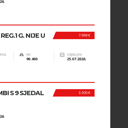
26.
REG.1 G. NIJE U
7.999 €
RIVA
KM
OBJAVLJEN
90.400
25.07.2026.
I S 9 SJEDAL
3.300 €
N
26.