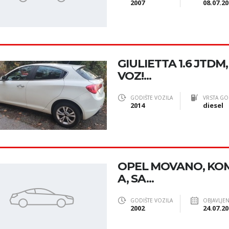
2007
08.07.20
GIULIETTA 1.6 JTDM, 
VOZ!...
GODIŠTE VOZILA
VRSTA GO
2014
diesel
OPEL MOVANO, KOMB
A, SA...
GODIŠTE VOZILA
OBJAVLJE
2002
24.07.20