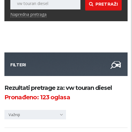
PRETRAŽI
Napredna pretraga
FILTERI
Kategorija
Rezultati pretrage za: vw touran diesel
Pronađeno:
123
oglasa
Županija
Važniji
Samo sa slikom
PRETRAŽI