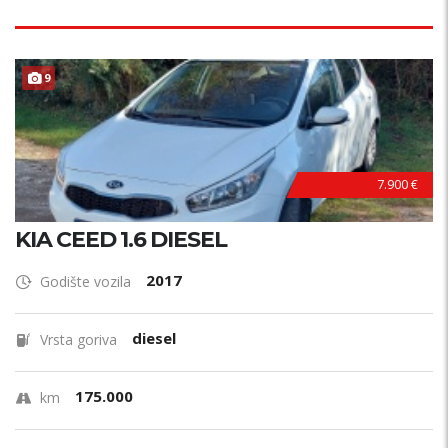
9
7.900 €
KIA CEED 1.6 DIESEL
2017
Godište vozila
diesel
Vrsta goriva
175.000
km