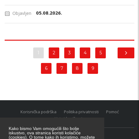
05.08.2026.
Objavljen
1
2
3
4
5
6
7
8
9
Korisnička podrška
Politika privatnosti
Pomoć
Uvjeti korištenja
Kako bismo Vam omogućili što bolje
iskustvo, ova stranica koristi kolačiće
(cookies). O tome kako ih koristimo, možete