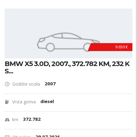
9.650 €
BMW X5 3.0D, 2007., 372.782 KM, 232 K
S...
2007
Godište vozila
diesel
Vrsta goriva
372.782
km
29.07.2026.