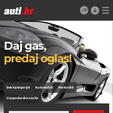
Daj gas,
predaj oglas!
Sve kategorije
Automobili
Motocikli
Gospodarska vozila