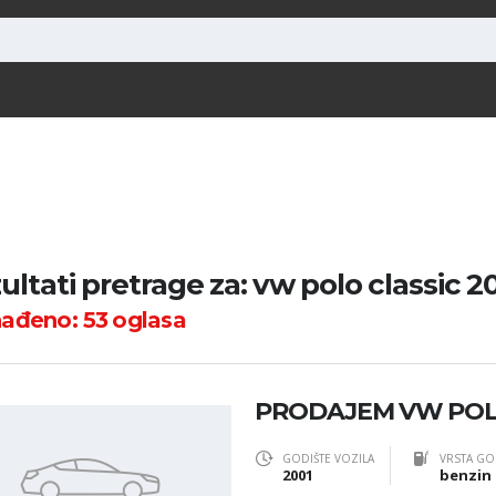
ultati pretrage za: vw polo classic 20
nađeno:
53
oglasa
PRODAJEM VW POLO
GODIŠTE VOZILA
VRSTA GO
2001
benzin