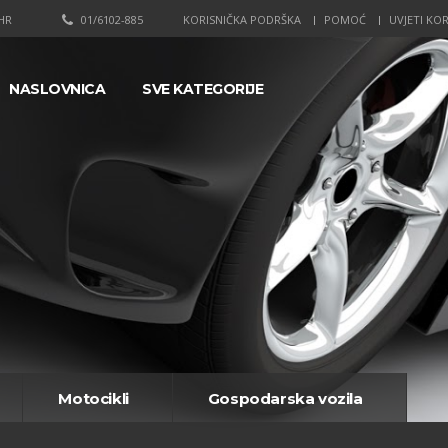
HR
01/6102-885
KORISNIČKA PODRŠKA
POMOĆ
UVJETI KOR
NASLOVNICA
SVE KATEGORIJE
Motocikli
Gospodarska vozila