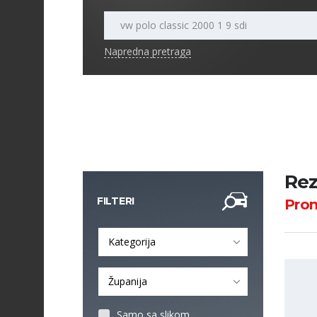
Napredna pretraga
Rez
FILTERI
Pro
Kategorija
Županija
Samo sa slikom