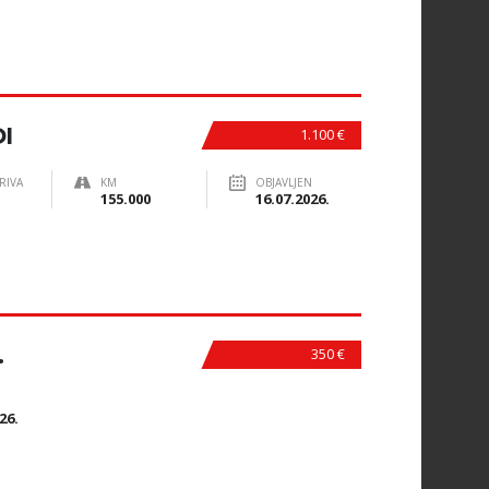
I
1.100 €
RIVA
KM
OBJAVLJEN
155.000
16.07.2026.
.
350 €
N
26.