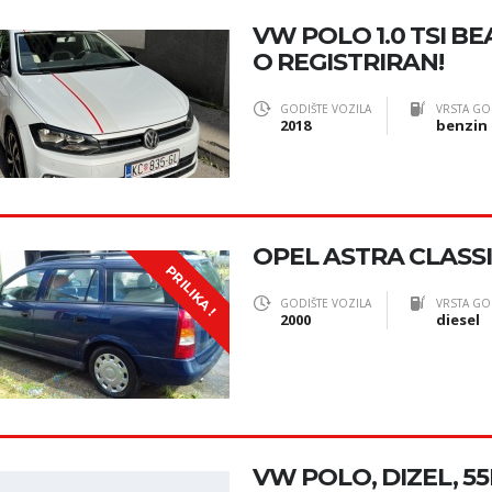
VW POLO 1.0 TSI BE
O REGISTRIRAN!
GODIŠTE VOZILA
VRSTA GO
2018
benzin
OPEL ASTRA CLASS
PRILIKA !
GODIŠTE VOZILA
VRSTA GO
2000
diesel
VW POLO, DIZEL, 55K