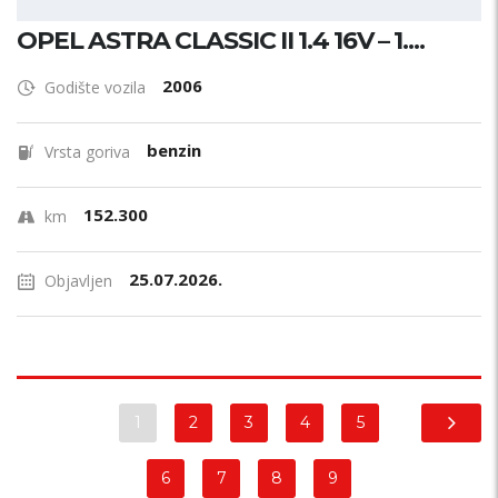
OPEL ASTRA CLASSIC II 1.4 16V – 1....
2006
Godište vozila
benzin
Vrsta goriva
152.300
km
25.07.2026.
Objavljen
1
2
3
4
5
6
7
8
9