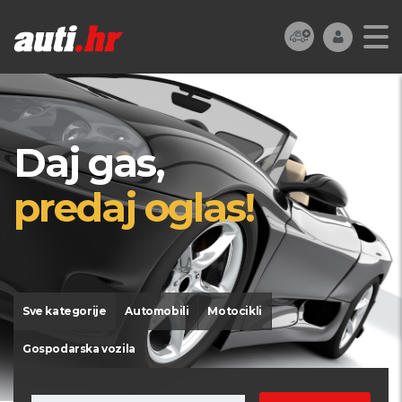
Daj gas,
predaj oglas!
Sve kategorije
Automobili
Motocikli
Gospodarska vozila