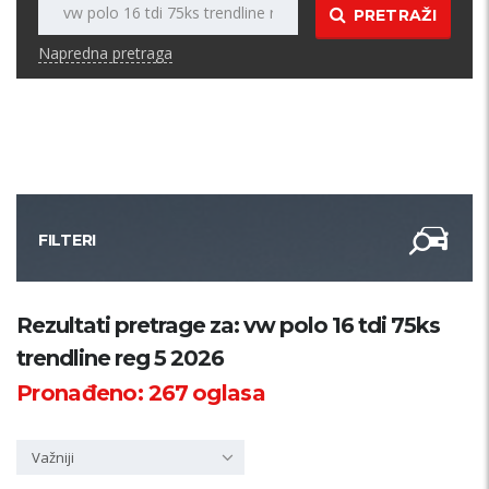
PRETRAŽI
Napredna pretraga
FILTERI
Kategorija
Rezultati pretrage za: vw polo 16 tdi 75ks
trendline reg 5 2026
Županija
Pronađeno:
267
oglasa
Samo sa slikom
Važniji
PRETRAŽI