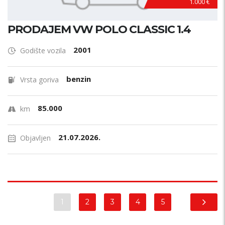
1.000 €
PRODAJEM VW POLO CLASSIC 1.4
2001
Godište vozila
benzin
Vrsta goriva
85.000
km
21.07.2026.
Objavljen
1
2
3
4
5