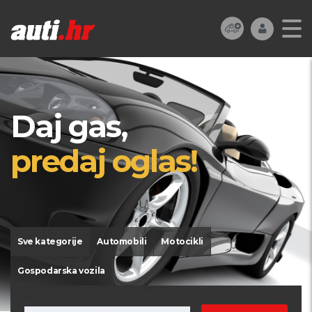
Daj gas,
predaj oglas!
Sve kategorije
Automobili
Motocikli
Gospodarska vozila