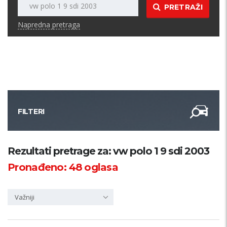
PRETRAŽI
Napredna pretraga
FILTERI
Kategorija
Rezultati pretrage za: vw polo 1 9 sdi 2003
Pronađeno:
48
oglasa
Županija
Važniji
Samo sa slikom
PRETRAŽI