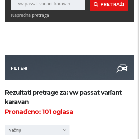
PRETRAŽI
Napredna pretraga
FILTERI
Kategorija
Rezultati pretrage za: vw passat variant
karavan
Županija
Pronađeno:
101
oglasa
Samo sa slikom
Važniji
PRETRAŽI