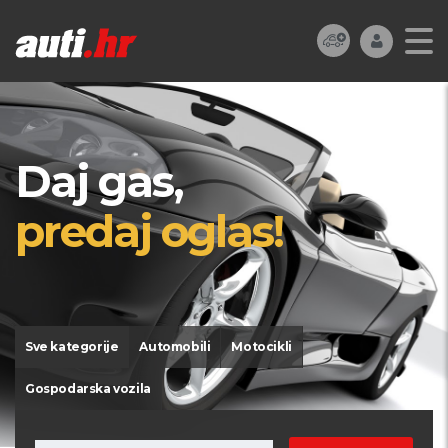
Daj gas,
predaj oglas!
Sve kategorije
Automobili
Motocikli
Gospodarska vozila