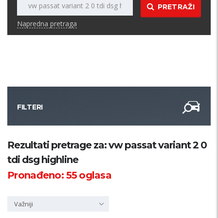
PRETRAŽI
Napredna pretraga
FILTERI
Kategorija
Rezultati pretrage za: vw passat variant 2 0
tdi dsg highline
Županija
Pronađeno:
55
oglasa
Samo sa slikom
Važniji
PRETRAŽI