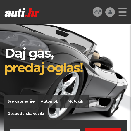
Daj gas,
predaj oglas!
Sve kategorije
Automobili
Motocikli
Gospodarska vozila