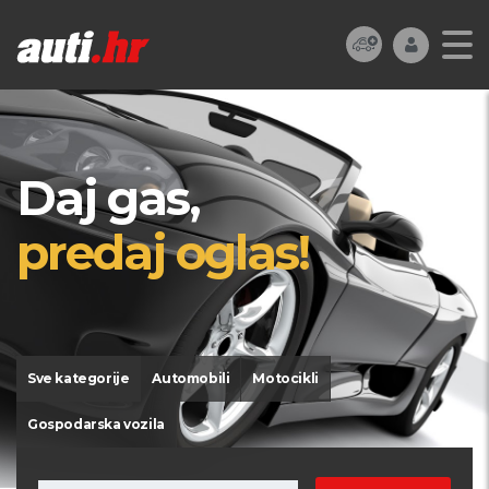
Daj gas,
predaj oglas!
Sve kategorije
Automobili
Motocikli
Gospodarska vozila