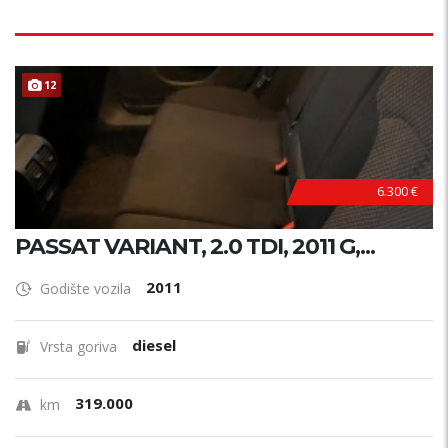
12
6.300 €
PASSAT VARIANT, 2.0 TDI, 2011 G,...
2011
Godište vozila
diesel
Vrsta goriva
319.000
km