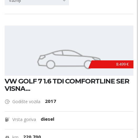
Važniji
8.499 €
VW GOLF 7 1.6 TDI COMFORTLINE SER
VISNA...
2017
Godište vozila
diesel
Vrsta goriva
220.700
km