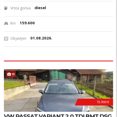
diesel
Vrsta goriva
159.600
km
01.08.2026.
Objavljen
15
15.900 €
VW PASSAT VARIANT 2.0 TDI BMT DSG