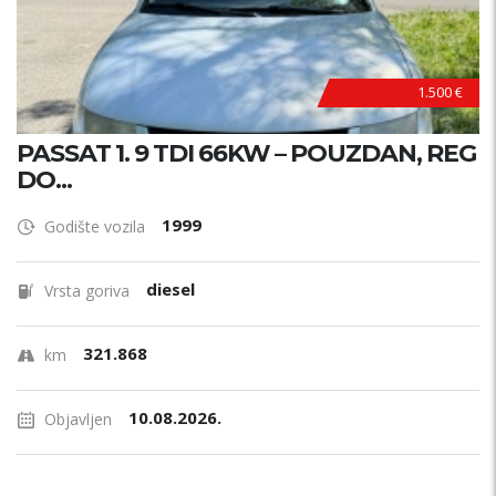
1.500 €
PASSAT 1. 9 TDI 66KW – POUZDAN, REG
DO...
1999
Godište vozila
diesel
Vrsta goriva
321.868
km
10.08.2026.
Objavljen