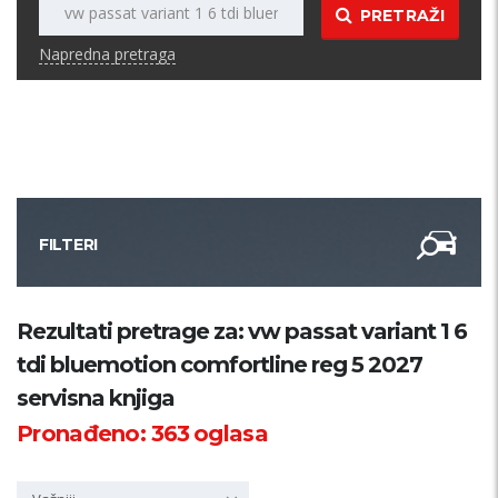
PRETRAŽI
Napredna pretraga
FILTERI
Kategorija
Rezultati pretrage za: vw passat variant 1 6
tdi bluemotion comfortline reg 5 2027
Županija
servisna knjiga
Pronađeno:
363
oglasa
Samo sa slikom
PRETRAŽI