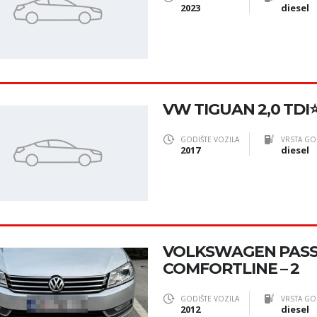
2023
diesel
VW TIGUAN 2,0 TDI⭐R
GODIŠTE VOZILA
VRSTA GO
2017
diesel
VOLKSWAGEN PASSA
COMFORTLINE – 2
GODIŠTE VOZILA
VRSTA GO
2012
diesel