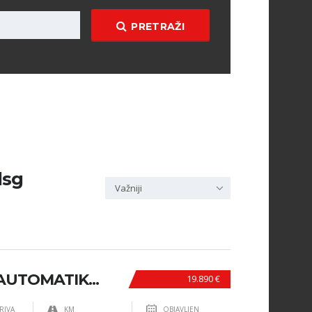
PRETRAŽI
dsg
Važniji
AUTOMATIK...
19.890 €
RIVA
KM
OBJAVLJEN