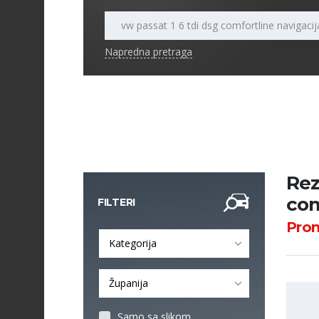
Napredna pretraga
Rez
com
FILTERI
Pro
Kategorija
Županija
Samo sa slikom