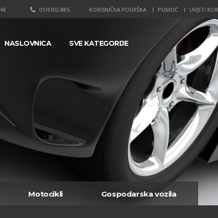
HR
01/6102-885
KORISNIČKA PODRŠKA
POMOĆ
UVJETI KOR
NASLOVNICA
SVE KATEGORIJE
Motocikli
Gospodarska vozila