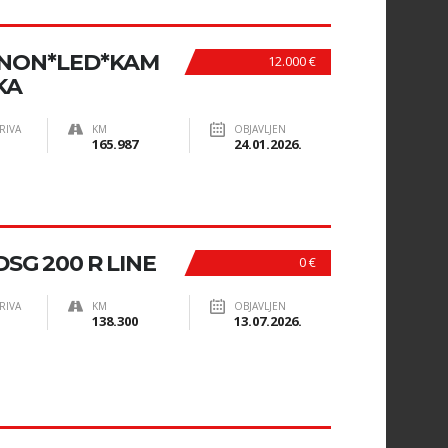
XENON*LED*KAM
12.000 €
KA
RIVA
KM
OBJAVLJEN
165.987
24.01.2026.
DSG 200 R LINE
0 €
RIVA
KM
OBJAVLJEN
138.300
13.07.2026.