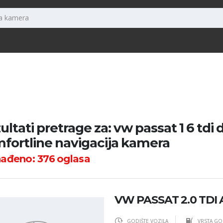
ultati pretrage za: vw passat 1 6 tdi 
fortline navigacija kamera
nađeno:
376
oglasa
VW PASSAT 2.0 TDI 
GODIŠTE VOZILA
VRSTA GO