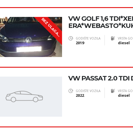
VW GOLF 1,6 TDI*
B
E
Z
U
L
A
G
A
J
A
ERA*WEBASTO*KU
N
!
GODIŠTE VOZILA
VRSTA GO
2019
diesel
VW PASSAT 2.0 TDI 
GODIŠTE VOZILA
VRSTA GO
2022
diesel