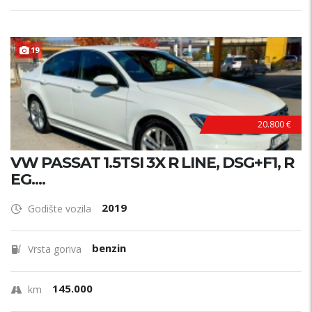
19
20.800 €
VW PASSAT 1.5TSI 3X R LINE, DSG+F1, R
EG....
2019
Godište vozila
benzin
Vrsta goriva
145.000
km