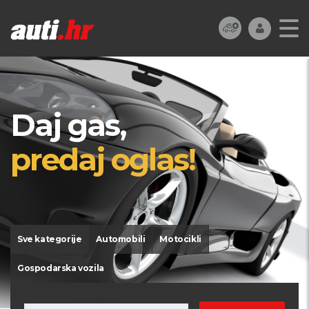
Daj gas,
predaj oglas!
Sve kategorije
Automobili
Motocikli
Gospodarska vozila