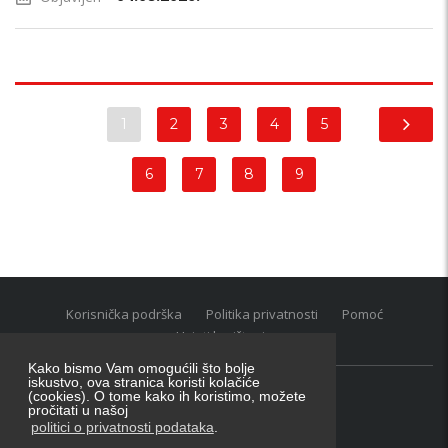
1
2
3
4
5
6
7
8
9
Korisnička podrška
Politika privatnosti
Pomoć
Uvjeti korištenja
Kako bismo Vam omogućili što bolje
iskustvo, ova stranica koristi kolačiće
(cookies). O tome kako ih koristimo, možete
Oglasnik grupacija:
posao.hr
|
oglasnik.hr
|
auti.hr
pročitati u našoj
Tečaj za konverziju u EUR valutu: 1 euro = 7.53450 kn
politici o privatnosti podataka
.