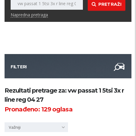
PRETRAŽI
Napredna pretraga
FILTERI
Kategorija
Rezultati pretrage za: vw passat 1 5tsi 3x r
line reg 04 27
Županija
Pronađeno:
129
oglasa
Samo sa slikom
Važniji
PRETRAŽI