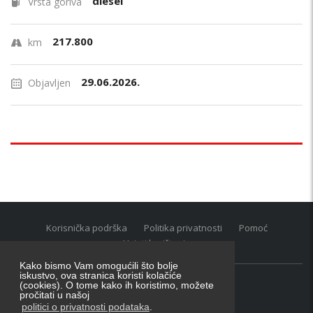
diesel
Vrsta goriva
217.800
km
29.06.2026.
Objavljen
Korisnička podrška
Politika privatnosti
Pomoć
Uvjeti korištenja
Kako bismo Vam omogućili što bolje
iskustvo, ova stranica koristi kolačiće
(cookies). O tome kako ih koristimo, možete
Oglasnik grupacija:
posao.hr
|
oglasnik.hr
|
auti.hr
pročitati u našoj
Tečaj za konverziju u EUR valutu: 1 euro = 7.53450 kn
politici o privatnosti podataka
.