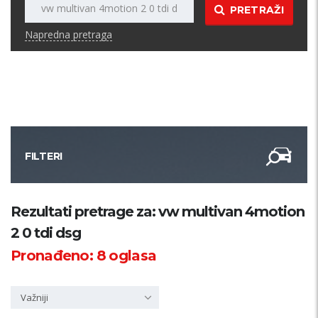
PRETRAŽI
Napredna pretraga
FILTERI
Kategorija
Rezultati pretrage za: vw multivan 4motion
2 0 tdi dsg
Županija
Pronađeno:
8
oglasa
Samo sa slikom
Važniji
PRETRAŽI