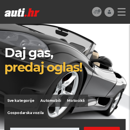
Daj gas,
predaj oglas!
Sve kategorije
Automobili
Motocikli
Gospodarska vozila