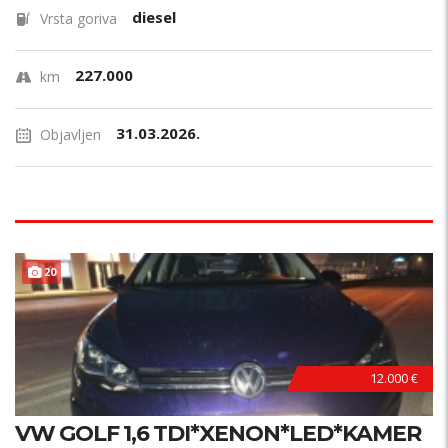
diesel
Vrsta goriva
227.000
km
31.03.2026.
Objavljen
B
E
Z
U
L
A
G
A
J
A
20
N
!
12.000 €
VW GOLF 1,6 TDI*XENON*LED*KAMER