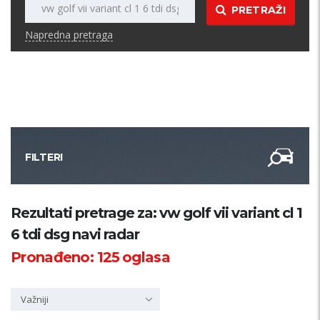
PRETRAŽI
Napredna pretraga
FILTERI
Kategorija
Rezultati pretrage za: vw golf vii variant cl 1
6 tdi dsg navi radar
Županija
Pronađeno:
125
oglasa
Samo sa slikom
Važniji
PRETRAŽI