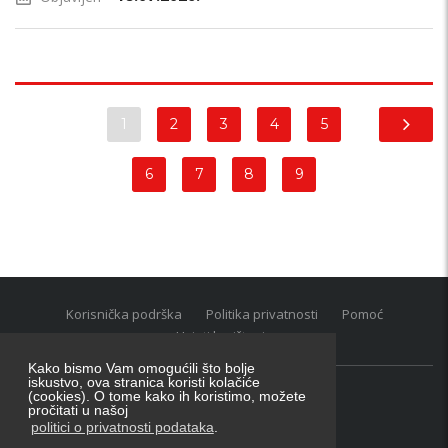
1
2
3
4
5
6
7
8
9
Korisnička podrška
Politika privatnosti
Pomoć
Uvjeti korištenja
Kako bismo Vam omogućili što bolje
iskustvo, ova stranica koristi kolačiće
(cookies). O tome kako ih koristimo, možete
Oglasnik grupacija:
posao.hr
|
oglasnik.hr
|
auti.hr
pročitati u našoj
Tečaj za konverziju u EUR valutu: 1 euro = 7.53450 kn
politici o privatnosti podataka
.