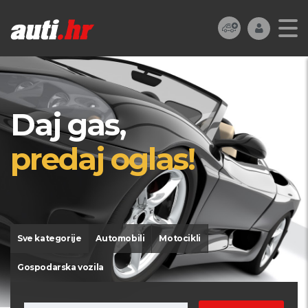
Daj gas,
predaj oglas!
Sve kategorije
Automobili
Motocikli
Gospodarska vozila