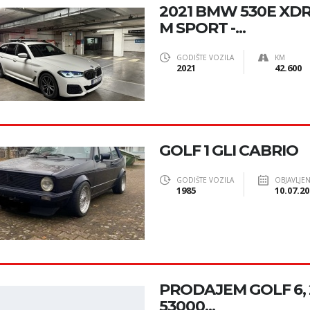
2021 BMW 530E XD
M SPORT -...
GODIŠTE VOZILA
KM
2021
42.600
GOLF 1 GLI CABRIO
GODIŠTE VOZILA
OBJAVLJE
1985
10.07.20
PRODAJEM GOLF 6, 20
53000...