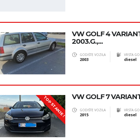
VW GOLF 4 VARIANT 
2003.G.,...
GODIŠTE VOZILA
VRSTA GO
2003
diesel
VW GOLF 7 VARIANT 
TOP STANJE !
GODIŠTE VOZILA
VRSTA GO
2015
diesel