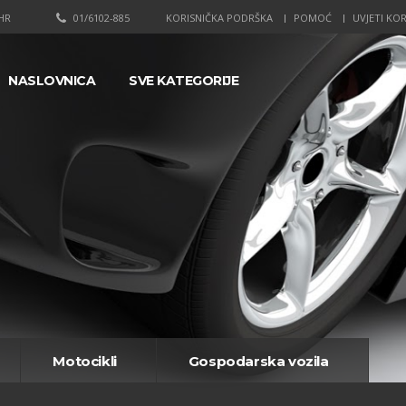
HR
01/6102-885
KORISNIČKA PODRŠKA
POMOĆ
UVJETI KOR
NASLOVNICA
SVE KATEGORIJE
Motocikli
Gospodarska vozila