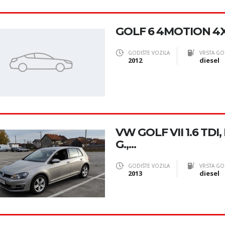
GOLF 6 4MOTION 4
GODIŠTE VOZILA
VRSTA GO
2012
diesel
VW GOLF VII 1.6 TDI,
G.,...
GODIŠTE VOZILA
VRSTA GO
2013
diesel