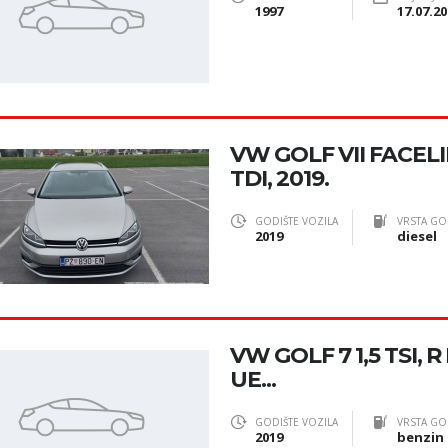
1997
17.07.20
VW GOLF VII FACELI
TDI, 2019.
GODIŠTE VOZILA
VRSTA GO
2019
diesel
VW GOLF 7 1,5 TSI, R
UE...
GODIŠTE VOZILA
VRSTA GO
2019
benzin