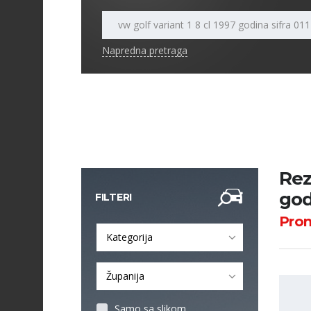
Napredna pretraga
Rez
god
FILTERI
Pro
Kategorija
Županija
Samo sa slikom