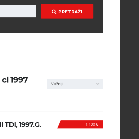
PRETRAŽI
 cl 1997
Važniji
 TDI, 1997.G.
1.100 €
N