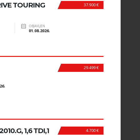
RIVE TOURING
37.900 €
OBJAVLJEN
01.08.2026.
29.499 €
N
26.
10.G, 1,6 TDI,1
4.700 €