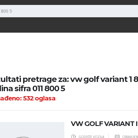
ultati pretrage za: vw golf variant 1 8
ina sifra 011 800 5
nađeno:
532
oglasa
VW GOLF VARIANT III
GODIŠTE VOZILA
OBJAVLJE