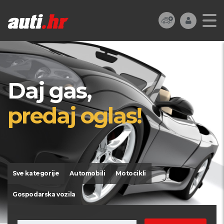
Daj gas,
predaj oglas!
Sve kategorije
Automobili
Motocikli
Gospodarska vozila