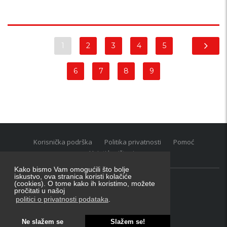
1
2
3
4
5
6
7
8
9
Korisnička podrška
Politika privatnosti
Pomoć
Uvjeti korištenja
Kako bismo Vam omogućili što bolje
iskustvo, ova stranica koristi kolačiće
(cookies). O tome kako ih koristimo, možete
Oglasnik grupacija:
posao.hr
|
oglasnik.hr
|
auti.hr
pročitati u našoj
Tečaj za konverziju u EUR valutu: 1 euro = 7.53450 kn
politici o privatnosti podataka
.
Ne slažem se
Slažem se!