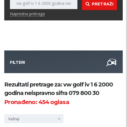
PRETRAŽI
Napredna pretraga
FILTERI
Kategorija
Rezultati pretrage za: vw golf iv 1 6 2000
godina neispravno sifra 079 800 30
Županija
Pronađeno:
454
oglasa
Samo sa slikom
Važniji
PRETRAŽI