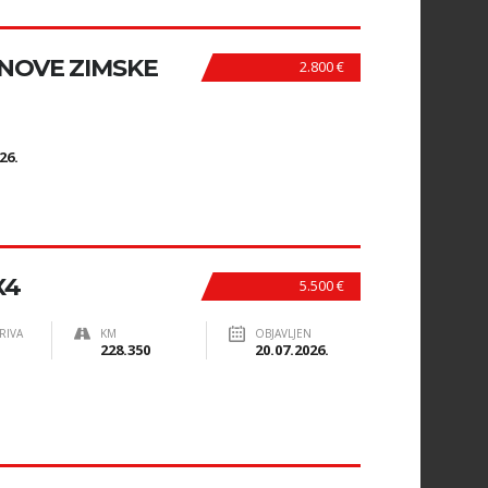
, NOVE ZIMSKE
2.800 €
N
26.
X4
5.500 €
RIVA
KM
OBJAVLJEN
228.350
20.07.2026.