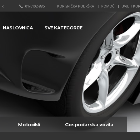
HR
01/6102-885
KORISNIČKA PODRŠKA
POMOĆ
UVJETI KOR
NASLOVNICA
SVE KATEGORIJE
Motocikli
Gospodarska vozila