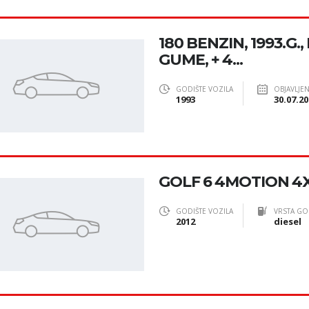
180 BENZIN, 1993.G.
GUME, + 4...
GODIŠTE VOZILA
OBJAVLJE
1993
30.07.20
GOLF 6 4MOTION 4
GODIŠTE VOZILA
VRSTA GO
2012
diesel