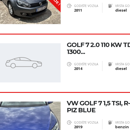
GODIŠTE VOZILA
VRSTA GO
2011
diesel
GOLF 7 2.0 110 KW TD
1300...
GODIŠTE VOZILA
VRSTA GO
2014
diesel
VW GOLF 7 1,5 TSI, 
PIZ BLUE
GODIŠTE VOZILA
VRSTA GO
2019
benzin