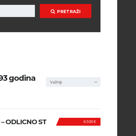
PRETRAŽI
1993 godina
Važniji
KS – ODLICNO ST
6.500 €