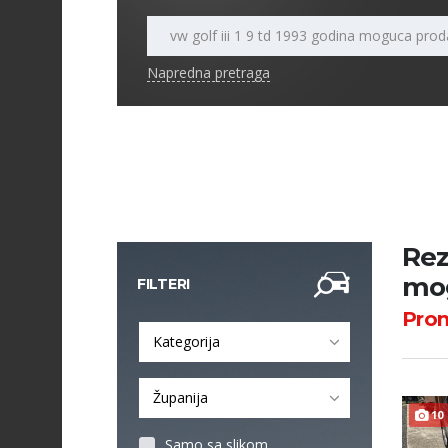
Napredna pretraga
Rez
mog
FILTERI
Pro
Kategorija
Županija
10
Samo sa slikom