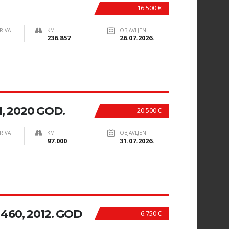
16.500 €
RIVA
KM
OBJAVLJEN
236.857
26.07.2026.
I, 2020 GOD.
20.500 €
RIVA
KM
OBJAVLJEN
97.000
31.07.2026.
60, 2012. GOD
6.750 €