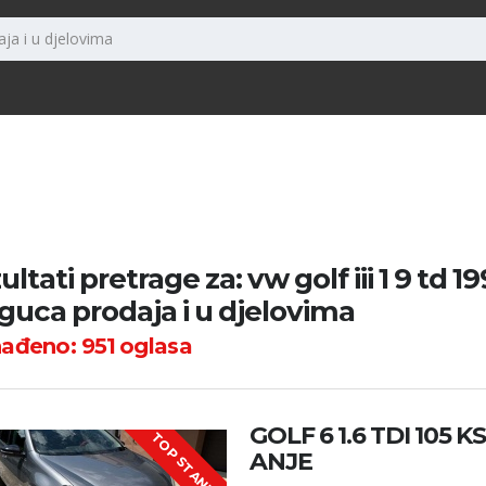
ultati pretrage za: vw golf iii 1 9 td 
uca prodaja i u djelovima
nađeno:
951
oglasa
GOLF 6 1.6 TDI 105 
TOP STANJE !
ANJE