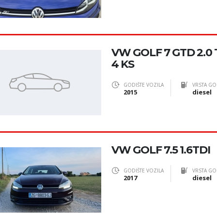
VW GOLF 7 GTD 2.0 T
4 KS
GODIŠTE VOZILA
VRSTA GO
2015
diesel
VW GOLF 7.5 1.6TDI
GODIŠTE VOZILA
VRSTA GO
2017
diesel