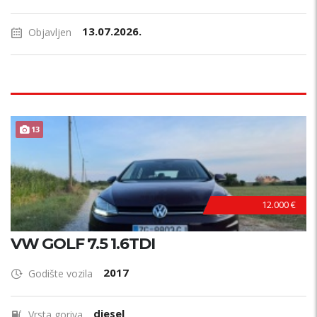
13.07.2026.
Objavljen
13
12.000 €
VW GOLF 7.5 1.6TDI
2017
Godište vozila
diesel
Vrsta goriva