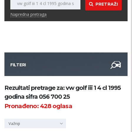
PRETRAŽI
Napredna pretraga
FILTERI
Kategorija
Rezultati pretrage za: vw golf iii 1 4 cl 1995
godina sifra 056 700 25
Županija
Pronađeno:
428
oglasa
Samo sa slikom
Važniji
PRETRAŽI