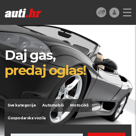
Daj gas,
predaj oglas!
Sve kategorije
Automobili
Motocikli
Gospodarska vozila