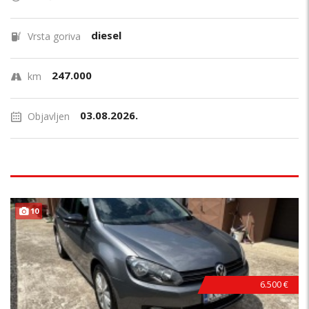
diesel
Vrsta goriva
247.000
km
03.08.2026.
Objavljen
TOP STANJE !
10
6.500 €