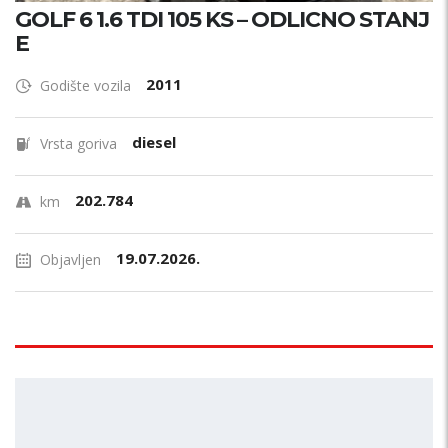
GOLF 6 1.6 TDI 105 KS – ODLICNO STANJ
E
2011
Godište vozila
diesel
Vrsta goriva
202.784
km
19.07.2026.
Objavljen