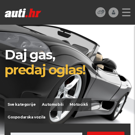
Daj gas,
predaj oglas!
Sve kategorije
Automobili
Motocikli
Gospodarska vozila