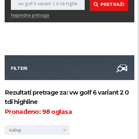
PRETRAŽI
Napredna pretraga
FILTERI
Kategorija
Rezultati pretrage za: vw golf 6 variant 2 0
tdi highline
Županija
Pronađeno:
98
oglasa
Samo sa slikom
Važniji
PRETRAŽI