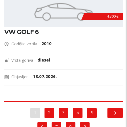
4.300 €
VW GOLF 6
2010
Godište vozila
diesel
Vrsta goriva
13.07.2026.
Objavljen
1
2
3
4
5