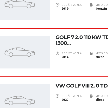
GODIŠTE VOZILA
VRSTA GO
2019
benzin
GOLF 7 2.0 110 KW TD
1300...
GODIŠTE VOZILA
VRSTA GO
2014
diesel
VW GOLF VIII 2. 0 TD
GODIŠTE VOZILA
VRSTA GO
2020
diesel