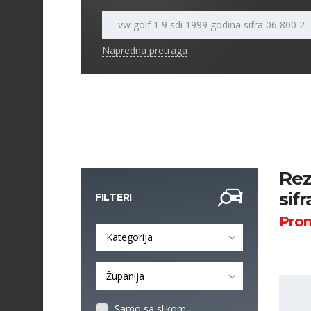
Napredna pretraga
Rez
sif
FILTERI
Pro
Kategorija
Županija
Samo sa slikom