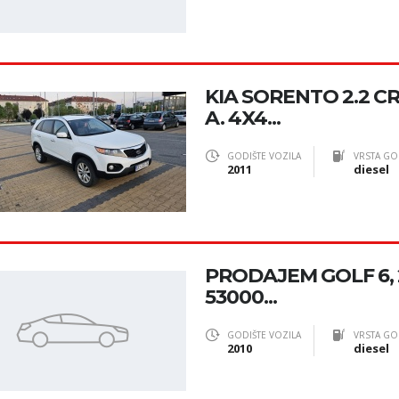
KIA SORENTO 2.2 CR
A. 4X4...
GODIŠTE VOZILA
VRSTA GO
2011
diesel
PRODAJEM GOLF 6, 20
53000...
GODIŠTE VOZILA
VRSTA GO
2010
diesel