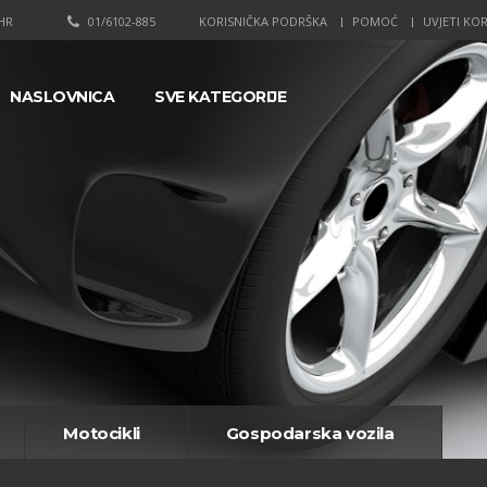
HR
01/6102-885
KORISNIČKA PODRŠKA
POMOĆ
UVJETI KOR
NASLOVNICA
SVE KATEGORIJE
Motocikli
Gospodarska vozila