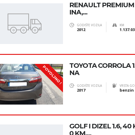
RENAULT PREMIUM 4
INA,...
GODIŠTE VOZILA
KM
2012
1.137.03
TOYOTA CORROLA 1.3
POVOLJNO !
NA
GODIŠTE VOZILA
VRSTA GO
2017
benzin
GOLF I DIZEL 1.6, 40
0 KM,...