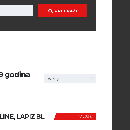
PRETRAŽI
99 godina
Važniji
 LINE, LAPIZ BL
17.500 €