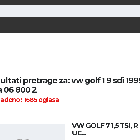
ultati pretrage za: vw golf 1 9 sdi 19
ra 06 800 2
nađeno:
1685
oglasa
VW GOLF 7 1,5 TSI, R
UE...