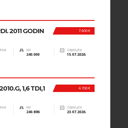
DI. 2011 GODIN
7.600 €
RIVA
KM
OBJAVLJEN
240.000
15.07.2026.
10.G, 1,6 TDI,1
4.700 €
RIVA
KM
OBJAVLJEN
240.896
23.07.2026.