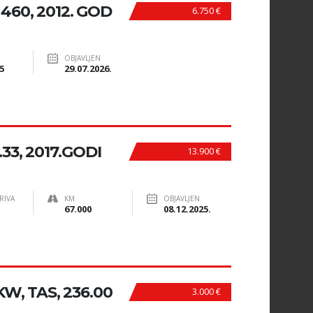
60, 2012. GOD
6.750 €
OBJAVLJEN
5
29.07.2026.
3, 2017.GODI
13.900 €
RIVA
KM
OBJAVLJEN
67.000
08.12.2025.
 KW, TAS, 236.00
3.000 €