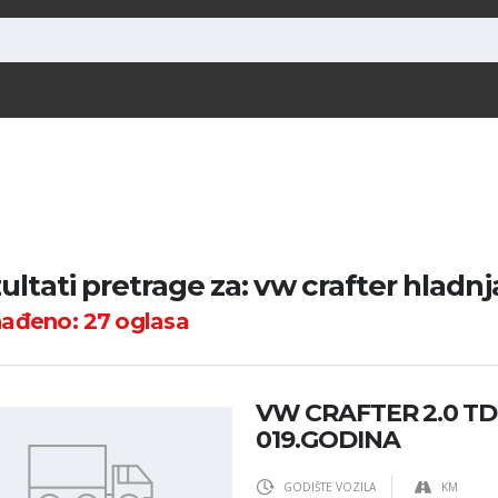
ultati pretrage za: vw crafter hladnja
nađeno:
27
oglasa
VW CRAFTER 2.0 TDI
019.GODINA
GODIŠTE VOZILA
KM