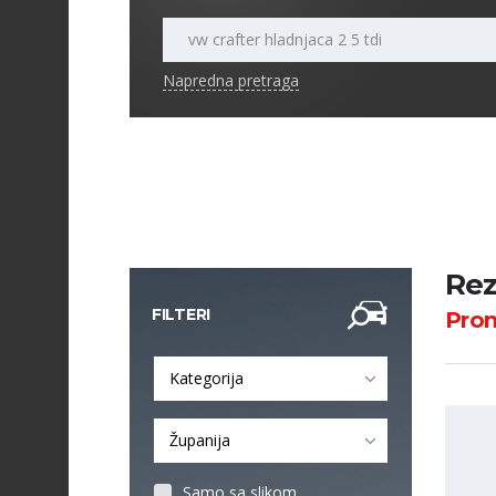
Napredna pretraga
Rez
FILTERI
Pro
Kategorija
Županija
Samo sa slikom