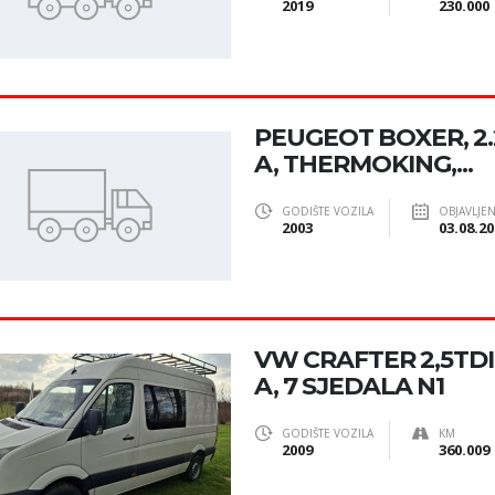
2019
230.000
PEUGEOT BOXER, 2
A, THERMOKING,...
GODIŠTE VOZILA
OBJAVLJE
2003
03.08.20
VW CRAFTER 2,5TDI
A, 7 SJEDALA N1
GODIŠTE VOZILA
KM
2009
360.009