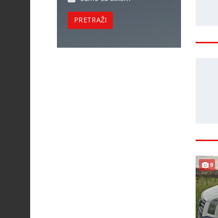
PRETRAŽI
9