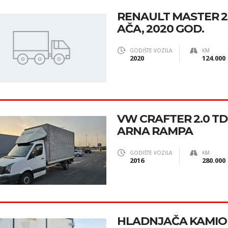
RENAULT MASTER 2.
AČA, 2020 GOD.
GODIŠTE VOZILA
KM
2020
124.000
VW CRAFTER 2.0 TDI,
ARNA RAMPA
GODIŠTE VOZILA
KM
2016
280.000
HLADNJAČA KAMIO