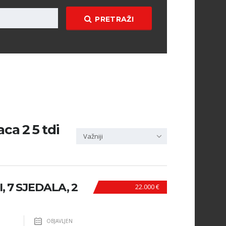
PRETRAŽI
ca 2 5 tdi
Važniji
, 7 SJEDALA, 2
22.000 €
OBJAVLJEN