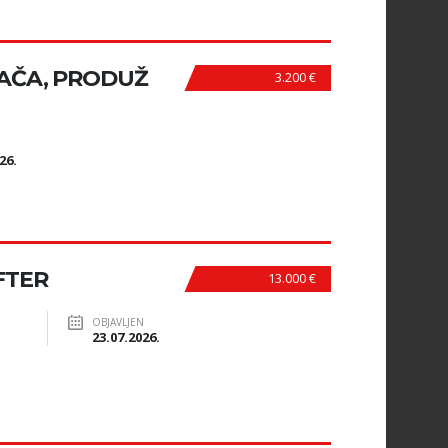
AČA, PRODUŽ
3.200 €
N
26.
FTER
13.000 €
OBJAVLJEN
23.07.2026.