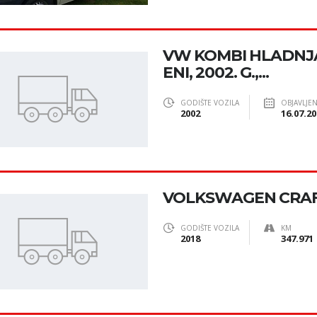
VW KOMBI HLADNJ
ENI, 2002. G.,...
GODIŠTE VOZILA
OBJAVLJE
2002
16.07.20
VOLKSWAGEN CRA
GODIŠTE VOZILA
KM
2018
347.971