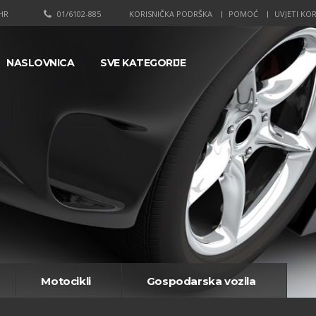
HR
01/6102-885
KORISNIČKA PODRŠKA
POMOĆ
UVJETI KOR
NASLOVNICA
SVE KATEGORIJE
Motocikli
Gospodarska vozila