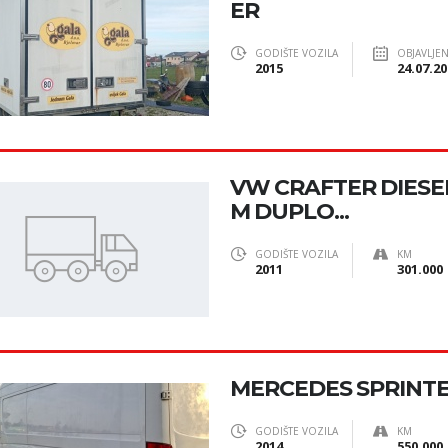
ER
GODIŠTE VOZILA
OBJAVLJE
2015
24.07.20
VW CRAFTER DIESEL
M DUPLO...
GODIŠTE VOZILA
KM
2011
301.000
MERCEDES SPRINT
GODIŠTE VOZILA
KM
2014
550.000