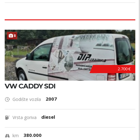
8
2.700 €
VW CADDY SDI
2007
Godište vozila
diesel
Vrsta goriva
380.000
km