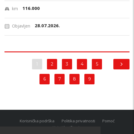
116.000
km
28.07.2026.
Objavljen
1
2
3
4
5
6
7
8
9
Korisnička podrška
Politika privatnosti
Pomoć
Uvjeti korištenja