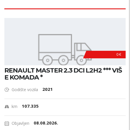
0 €
RENAULT MASTER 2.3 DCI L2H2 *** VIŠ
E KOMADA *
2021
Godište vozila
107.335
km
08.08.2026.
Objavljen