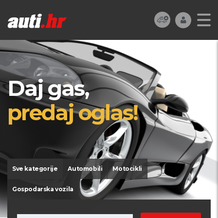
Daj gas,
predaj oglas!
Sve kategorije
Automobili
Motocikli
Gospodarska vozila