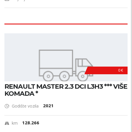
0 €
RENAULT MASTER 2.3 DCI L3H3 *** VIŠE
KOMADA *
2021
Godište vozila
128.266
km