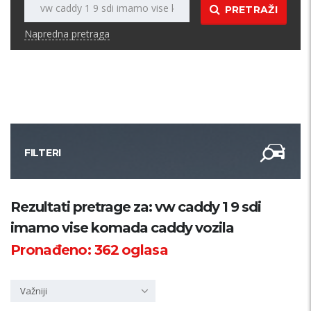
PRETRAŽI
Napredna pretraga
FILTERI
Kategorija
Rezultati pretrage za: vw caddy 1 9 sdi
imamo vise komada caddy vozila
Županija
Pronađeno:
362
oglasa
Samo sa slikom
Važniji
PRETRAŽI