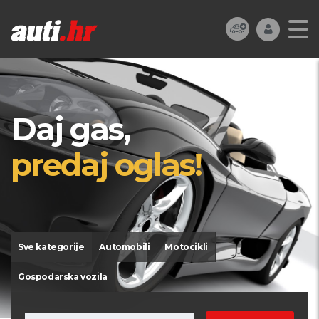
Daj gas,
predaj oglas!
Sve kategorije
Automobili
Motocikli
Gospodarska vozila