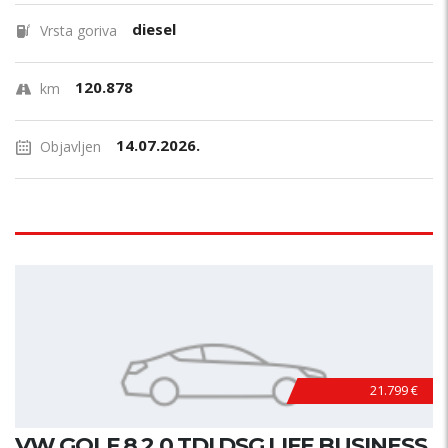
diesel
Vrsta goriva
120.878
km
14.07.2026.
Objavljen
21.799 €
VW GOLF 8 2,0 TDI DSG LIFE BUSINESS