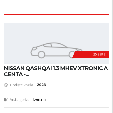
25.299 €
NISSAN QASHQAI 1.3 MHEV XTRONIC A
CENTA -...
2023
Godište vozila
benzin
Vrsta goriva