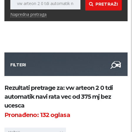
PRETRAŽI
Napredna pretraga
FILTERI
Kategorija
Rezultati pretrage za: vw arteon 2 0 tdi
automatik navi rata vec od 375 mj bez
Županija
ucesca
Pronađeno:
132
oglasa
Samo sa slikom
PRETRAŽI