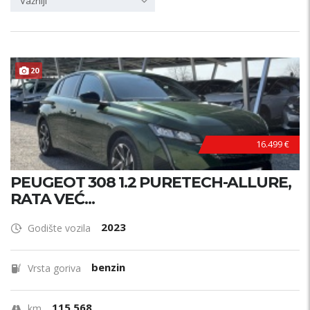
Važniji
20
16.499 €
PEUGEOT 308 1.2 PURETECH-ALLURE,
RATA VEĆ...
2023
Godište vozila
benzin
Vrsta goriva
115.568
km